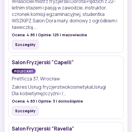
Właściciel mistrz fryzjerski Dorota Pędzich z 22-
letnim stażem i pasją w zawodzie, instruktor,
członek komisji egzaminacyjnej, studentka
WSZKiPZ.Salon Dora mały, domowy z ogródkiem i
ławeczką.…
Ocena:
4.85
| Opinie:
125
| mazowieckie
Szczegóły
Salon Fryzjerski "Capelli"
POLECANY
Pretficza 37, Wrocław
Zakres Usług:fryzjerstwokosmetykaUsługi
Dla:kobietymężczyźni</…
Ocena:
4.83
| Opinie:
3
| dolnośląskie
Szczegóły
Salon Fryzjerski "Ravella"