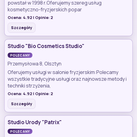
powstał w 1998 r.Oferujemy szereg usług
kosmetyczno-fryzjerskich popar
Ocena:
4.92
| Opinie:
2
Szczegóły
Studio "Bio Cosmetics Studio"
POLECANY
Przemysłowa 8, Olsztyn
Oferujemy usługi w:salonie fryzjerskim:Polecamy
wszystkie tradycyjne usługi oraz najnowsze metody i
techniki strzyżenia,
Ocena:
4.92
| Opinie:
2
Szczegóły
Studio Urody "Patrix"
POLECANY