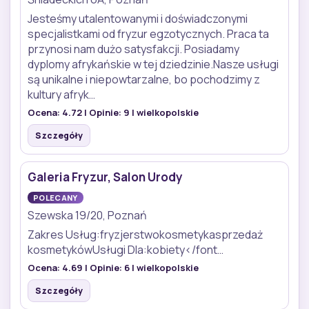
Jesteśmy utalentowanymi i doświadczonymi
specjalistkami od fryzur egzotycznych. Praca ta
przynosi nam dużo satysfakcji. Posiadamy
dyplomy afrykańskie w tej dziedzinie.Nasze usługi
są unikalne i niepowtarzalne, bo pochodzimy z
kultury afryk…
Ocena:
4.72
| Opinie:
9
| wielkopolskie
Szczegóły
Galeria Fryzur, Salon Urody
POLECANY
Szewska 19/20, Poznań
Zakres Usług:fryzjerstwokosmetykasprzedaż
kosmetykówUsługi Dla:kobiety</font…
Ocena:
4.69
| Opinie:
6
| wielkopolskie
Szczegóły