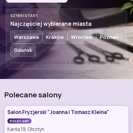
SZYBKI START
Najczęściej wybierane miasta
Warszawa
Kraków
Wrocław
Poznań
Gdańsk
Kliknij miasto i od razu zobacz dopasowaną listę oraz mapę.
Polecane salony
Salon Fryzjerski "Joanna i Tomasz Kleina"
POLECANY
Kanta 19, Olsztyn