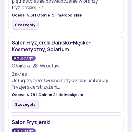
piętnastoletnie doświadczenie w branży
fryzjerskiej. </…
Ocena:
4.81
| Opinie:
9
| małopolskie
Szczegóły
Salon Fryzjerski Damsko-Męsko-
Kosmetyczny, Solarium
POLECANY
Ołbińska 28, Wrocław
Zakres
Usług:fryzjerstwokosmetykasolariumUsługi
Fryzjerskie:strzyżeni…
Ocena:
4.79
| Opinie:
2
| dolnośląskie
Szczegóły
Salon Fryzjerski
POLECANY