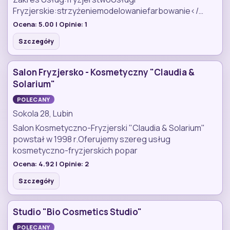
Fryzjerskie:strzyżeniemodelowaniefarbowanie</…
Ocena:
5.00
| Opinie:
1
Szczegóły
Salon Fryzjersko - Kosmetyczny "Claudia &
Solarium"
POLECANY
Sokola 28, Lubin
Salon Kosmetyczno-Fryzjerski "Claudia & Solarium"
powstał w 1998 r.Oferujemy szereg usług
kosmetyczno-fryzjerskich popar
Ocena:
4.92
| Opinie:
2
Szczegóły
Studio "Bio Cosmetics Studio"
POLECANY