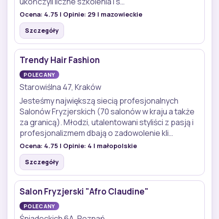
ukończyli liczne szkolenia i s…
Ocena:
4.75
| Opinie:
29
| mazowieckie
Szczegóły
Trendy Hair Fashion
POLECANY
Starowiślna 47, Kraków
Jesteśmy największą siecią profesjonalnych
Salonów Fryzjerskich (70 salonów w kraju a także
za granicą). Młodzi, utalentowani styliści z pasją i
profesjonalizmem dbają o zadowolenie kli…
Ocena:
4.75
| Opinie:
4
| małopolskie
Szczegóły
Salon Fryzjerski "Afro Claudine"
POLECANY
Śniadeckich 6A, Poznań