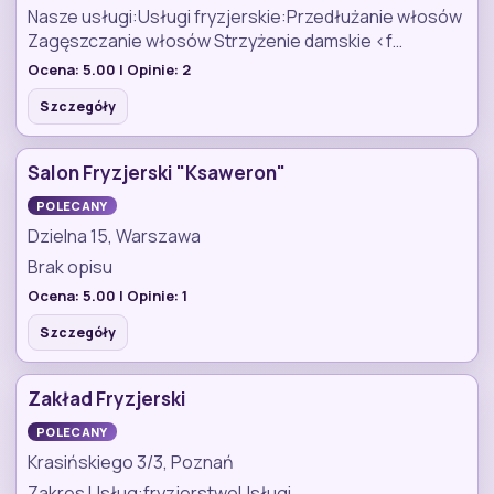
Nasze usługi:Usługi fryzjerskie:Przedłużanie włosów
Zagęszczanie włosów Strzyżenie damskie <f…
Ocena:
5.00
| Opinie:
2
Szczegóły
Salon Fryzjerski "Ksaweron"
POLECANY
Dzielna 15, Warszawa
Brak opisu
Ocena:
5.00
| Opinie:
1
Szczegóły
Zakład Fryzjerski
POLECANY
Krasińskiego 3/3, Poznań
Zakres Usług:fryzjerstwoUsługi