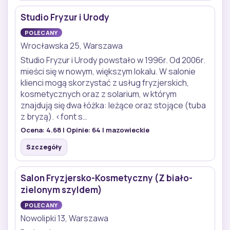
Studio Fryzur i Urody
POLECANY
Wrocławska 25, Warszawa
Studio Fryzur i Urody powstało w 1996r. Od 2006r.
mieści się w nowym, większym lokalu. W salonie
klienci mogą skorzystać z usług fryzjerskich,
kosmetycznych oraz z solarium, w którym
znajdują się dwa łóżka: leżące oraz stojące (tuba
z bryzą). <font s…
Ocena:
4.68
| Opinie:
64
| mazowieckie
Szczegóły
Salon Fryzjersko-Kosmetyczny (Z biało-
zielonym szyldem)
POLECANY
Nowolipki 13, Warszawa