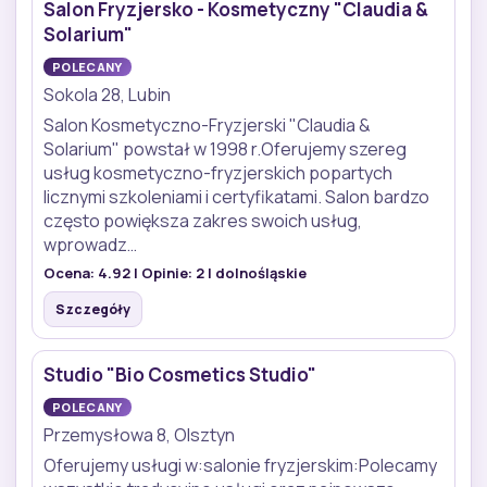
Salon Fryzjersko - Kosmetyczny "Claudia &
Solarium"
POLECANY
Sokola 28, Lubin
Salon Kosmetyczno-Fryzjerski "Claudia &
Solarium" powstał w 1998 r.Oferujemy szereg
usług kosmetyczno-fryzjerskich popartych
licznymi szkoleniami i certyfikatami. Salon bardzo
często powiększa zakres swoich usług,
wprowadz…
Ocena:
4.92
| Opinie:
2
| dolnośląskie
Szczegóły
Studio "Bio Cosmetics Studio"
POLECANY
Przemysłowa 8, Olsztyn
Oferujemy usługi w:salonie fryzjerskim:Polecamy