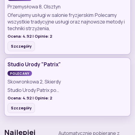
Przemysłowa 8, Olsztyn
Oferujemy usługi w:salonie fryzjerskim:Polecamy
wszystkie tradycyjne usługi oraz najnowsze metody i
techniki strzyżenia,
Ocena:
4.92
| Opinie:
2
Szczegóły
Studio Urody "Patrix"
POLECANY
Skowronkowa 2, Skierdy
Studio Urody Patrix po…
Ocena:
4.92
| Opinie:
2
Szczegóły
Najlepiej
Automatycznie pobierane z