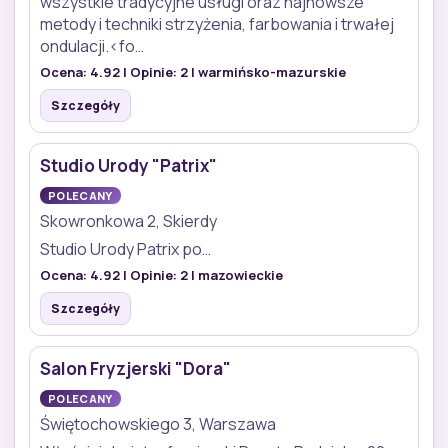
wszystkie tradycyjne usługi oraz najnowsze
metody i techniki strzyżenia, farbowania i trwałej
ondulacji.<fo…
Ocena:
4.92
| Opinie:
2
| warmińsko-mazurskie
Szczegóły
Studio Urody "Patrix"
POLECANY
Skowronkowa 2, Skierdy
Studio Urody Patrix po…
Ocena:
4.92
| Opinie:
2
| mazowieckie
Szczegóły
Salon Fryzjerski "Dora"
POLECANY
Świętochowskiego 3, Warszawa