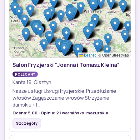
Leaflet
|
© OpenStreetMap
Salon Fryzjerski "Joanna i Tomasz Kleina"
POLECANY
Kanta 19, Olsztyn
Nasze usługi:Usługi fryzjerskie:Przedłużanie
włosów Zagęszczanie włosów Strzyżenie
damskie <f…
Ocena:
5.00
| Opinie:
2
| warmińsko-mazurskie
Szczegóły