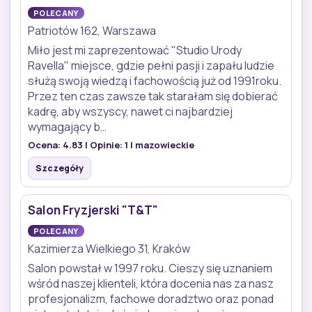
POLECANY
Patriotów 162, Warszawa
Miło jest mi zaprezentować "Studio Urody
Ravella" miejsce, gdzie pełni pasji i zapału ludzie
służą swoją wiedzą i fachowością już od 1991roku.
Przez ten czas zawsze tak starałam się dobierać
kadrę, aby wszyscy, nawet ci najbardziej
wymagający b…
Ocena:
4.83
| Opinie:
1
| mazowieckie
Szczegóły
Salon Fryzjerski "T&T"
POLECANY
Kazimierza Wielkiego 31, Kraków
Salon powstał w 1997 roku. Cieszy się uznaniem
wśród naszej klienteli, która docenia nas za nasz
profesjonalizm, fachowe doradztwo oraz ponad