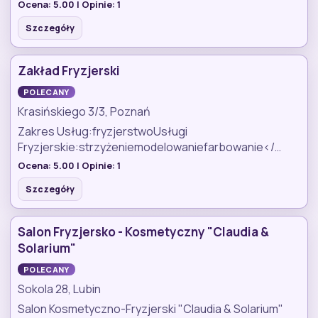
Ocena:
5.00
| Opinie:
1
Szczegóły
Zakład Fryzjerski
POLECANY
Krasińskiego 3/3, Poznań
Zakres Usług:fryzjerstwoUsługi
Fryzjerskie:strzyżeniemodelowaniefarbowanie</…
Ocena:
5.00
| Opinie:
1
Szczegóły
Salon Fryzjersko - Kosmetyczny "Claudia &
Solarium"
POLECANY
Sokola 28, Lubin
Salon Kosmetyczno-Fryzjerski "Claudia & Solarium"