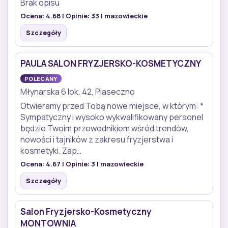
Brak opisu
Ocena:
4.68
| Opinie:
33
| mazowieckie
Szczegóły
PAULA SALON FRYZJERSKO-KOSMETYCZNY
POLECANY
Młynarska 6 lok. 42, Piaseczno
Otwieramy przed Tobą nowe miejsce, w którym: *
Sympatyczny i wysoko wykwalifikowany personel
będzie Twoim przewodnikiem wśród trendów,
nowości i tajników z zakresu fryzjerstwa i
kosmetyki. Zap…
Ocena:
4.67
| Opinie:
3
| mazowieckie
Szczegóły
Salon Fryzjersko-Kosmetyczny
MONTOWNIA