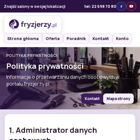
Znajdź salony w swojej lokalizacji
tel: 22 698 70 80
Strona główna
Oferta
Poradnik
Kontakt
Konto
POLITYKA PRYWATNOŚCI
Polityka prywatności
Informacje o przetwarzaniu danych osobowych w
portalu fryzjerzy.pl.
Kontakt
Mapa strony
1. Administrator danych