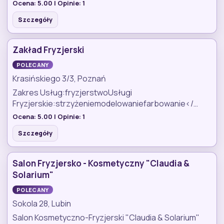
Ocena:
5.00
| Opinie:
1
Szczegóły
Zakład Fryzjerski
POLECANY
Krasińskiego 3/3, Poznań
Zakres Usług:fryzjerstwoUsługi
Fryzjerskie:strzyżeniemodelowaniefarbowanie</…
Ocena:
5.00
| Opinie:
1
Szczegóły
Salon Fryzjersko - Kosmetyczny "Claudia &
Solarium"
POLECANY
Sokola 28, Lubin
Salon Kosmetyczno-Fryzjerski "Claudia & Solarium"