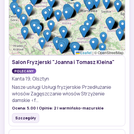
Leaflet
|
© OpenStreetMap
Salon Fryzjerski "Joanna i Tomasz Kleina"
POLECANY
Kanta 19, Olsztyn
Nasze usługi:Usługi fryzjerskie:Przedłużanie
włosów Zagęszczanie włosów Strzyżenie
damskie <f…
Ocena:
5.00
| Opinie:
2
| warmińsko-mazurskie
Szczegóły