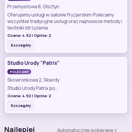
Przemysłowa 8, Olsztyn
Oferujemy usługi w:salonie fryzjerskim:Polecamy
wszystkie tradycyjne usługi oraz najnowsze metody i
techniki strzyżenia,
Ocena:
4.92
| Opinie:
2
Szczegóły
Studio Urody "Patrix"
POLECANY
Skowronkowa 2, Skierdy
Studio Urody Patrix po…
Ocena:
4.92
| Opinie:
2
Szczegóły
Najlepiej
Automatycznie pobierane z