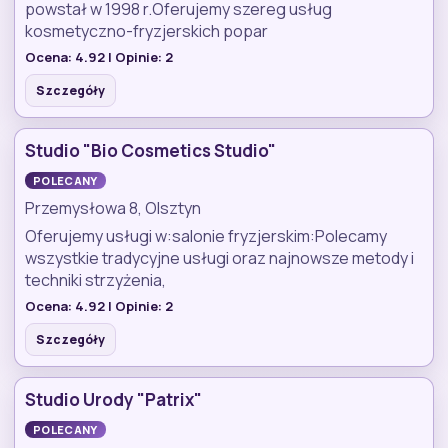
powstał w 1998 r.Oferujemy szereg usług
kosmetyczno-fryzjerskich popar
Ocena:
4.92
| Opinie:
2
Szczegóły
Studio "Bio Cosmetics Studio"
POLECANY
Przemysłowa 8, Olsztyn
Oferujemy usługi w:salonie fryzjerskim:Polecamy
wszystkie tradycyjne usługi oraz najnowsze metody i
techniki strzyżenia,
Ocena:
4.92
| Opinie:
2
Szczegóły
Studio Urody "Patrix"
POLECANY