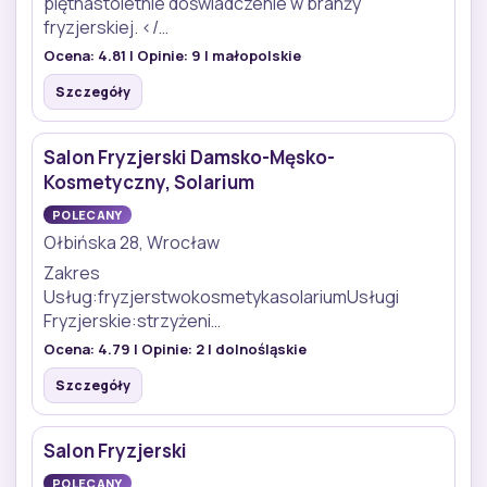
piętnastoletnie doświadczenie w branży
fryzjerskiej. </…
Ocena:
4.81
| Opinie:
9
| małopolskie
Szczegóły
Salon Fryzjerski Damsko-Męsko-
Kosmetyczny, Solarium
POLECANY
Ołbińska 28, Wrocław
Zakres
Usług:fryzjerstwokosmetykasolariumUsługi
Fryzjerskie:strzyżeni…
Ocena:
4.79
| Opinie:
2
| dolnośląskie
Szczegóły
Salon Fryzjerski
POLECANY