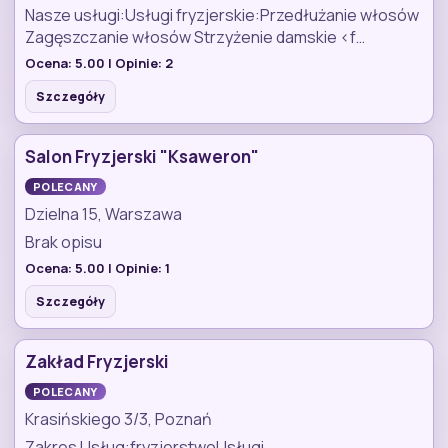
Nasze usługi:Usługi fryzjerskie:Przedłużanie włosów
Zagęszczanie włosów Strzyżenie damskie <f…
Ocena:
5.00
| Opinie:
2
Szczegóły
Salon Fryzjerski "Ksaweron"
POLECANY
Dzielna 15, Warszawa
Brak opisu
Ocena:
5.00
| Opinie:
1
Szczegóły
Zakład Fryzjerski
POLECANY
Krasińskiego 3/3, Poznań
Zakres Usług:fryzjerstwoUsługi