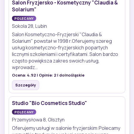
Salon Fryzjersko - Kosmetyczny "Claudia &
Solarium"
POLECANY
Sokola 28, Lubin
Salon Kosmetyczno-Fryzjerski "Claudia &
Solarium" powstał w 1998 r.Oferujemy szereg
usług kosmetyczno-fryzjerskich popartych
licznymi szkoleniami i certyfikatami. Salon bardzo
często powiększa zakres swoich usług,
wprowadz…
Ocena:
4.92
| Opinie:
2
| dolnośląskie
Szczegóły
Studio "Bio Cosmetics Studio"
POLECANY
Przemysłowa 8, Olsztyn
Oferujemy usługi w:salonie fryzjerskim:Polecamy