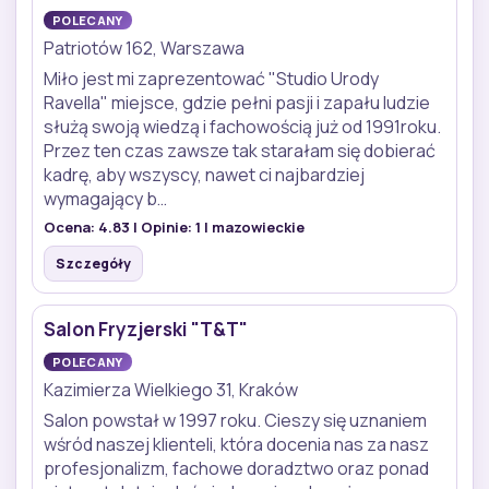
POLECANY
Patriotów 162, Warszawa
Miło jest mi zaprezentować "Studio Urody
Ravella" miejsce, gdzie pełni pasji i zapału ludzie
służą swoją wiedzą i fachowością już od 1991roku.
Przez ten czas zawsze tak starałam się dobierać
kadrę, aby wszyscy, nawet ci najbardziej
wymagający b…
Ocena:
4.83
| Opinie:
1
| mazowieckie
Szczegóły
Salon Fryzjerski "T&T"
POLECANY
Kazimierza Wielkiego 31, Kraków
Salon powstał w 1997 roku. Cieszy się uznaniem
wśród naszej klienteli, która docenia nas za nasz
profesjonalizm, fachowe doradztwo oraz ponad