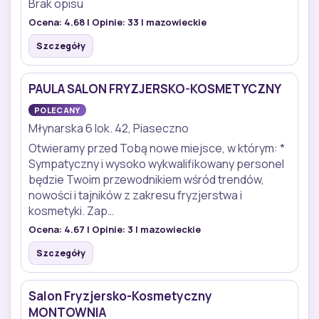
Brak opisu
Ocena:
4.68
| Opinie:
33
| mazowieckie
Szczegóły
PAULA SALON FRYZJERSKO-KOSMETYCZNY
POLECANY
Młynarska 6 lok. 42, Piaseczno
Otwieramy przed Tobą nowe miejsce, w którym: *
Sympatyczny i wysoko wykwalifikowany personel
będzie Twoim przewodnikiem wśród trendów,
nowości i tajników z zakresu fryzjerstwa i
kosmetyki. Zap…
Ocena:
4.67
| Opinie:
3
| mazowieckie
Szczegóły
Salon Fryzjersko-Kosmetyczny
MONTOWNIA