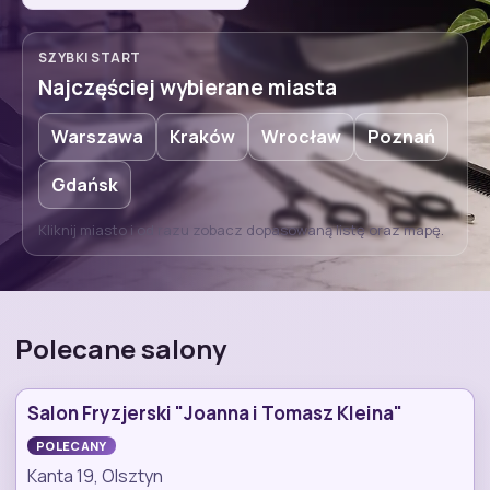
SZYBKI START
Najczęściej wybierane miasta
Warszawa
Kraków
Wrocław
Poznań
Gdańsk
Kliknij miasto i od razu zobacz dopasowaną listę oraz mapę.
Polecane salony
Salon Fryzjerski "Joanna i Tomasz Kleina"
POLECANY
Kanta 19, Olsztyn