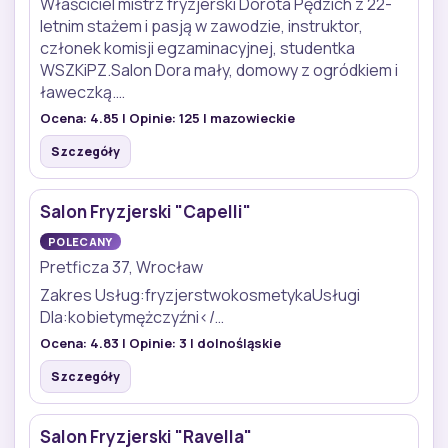
Właściciel mistrz fryzjerski Dorota Pędzich z 22-
letnim stażem i pasją w zawodzie, instruktor,
członek komisji egzaminacyjnej, studentka
WSZKiPZ.Salon Dora mały, domowy z ogródkiem i
ławeczką.…
Ocena:
4.85
| Opinie:
125
| mazowieckie
Szczegóły
Salon Fryzjerski "Capelli"
POLECANY
Pretficza 37, Wrocław
Zakres Usług:fryzjerstwokosmetykaUsługi
Dla:kobietymężczyźni</…
Ocena:
4.83
| Opinie:
3
| dolnośląskie
Szczegóły
Salon Fryzjerski "Ravella"