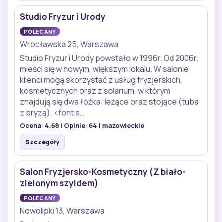
Studio Fryzur i Urody
POLECANY
Wrocławska 25, Warszawa
Studio Fryzur i Urody powstało w 1996r. Od 2006r.
mieści się w nowym, większym lokalu. W salonie
klienci mogą skorzystać z usług fryzjerskich,
kosmetycznych oraz z solarium, w którym
znajdują się dwa łóżka: leżące oraz stojące (tuba
z bryzą). <font s…
Ocena:
4.68
| Opinie:
64
| mazowieckie
Szczegóły
Salon Fryzjersko-Kosmetyczny (Z biało-
zielonym szyldem)
POLECANY
Nowolipki 13, Warszawa