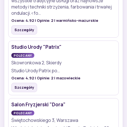
wszystkie tradycyjne usługi oraz najnowsze
metody i techniki strzyżenia, farbowania i trwałej
ondulacji.<fo…
Ocena:
4.92
| Opinie:
2
| warmińsko-mazurskie
Szczegóły
Studio Urody "Patrix"
POLECANY
Skowronkowa 2, Skierdy
Studio Urody Patrix po…
Ocena:
4.92
| Opinie:
2
| mazowieckie
Szczegóły
Salon Fryzjerski "Dora"
POLECANY
Świętochowskiego 3, Warszawa