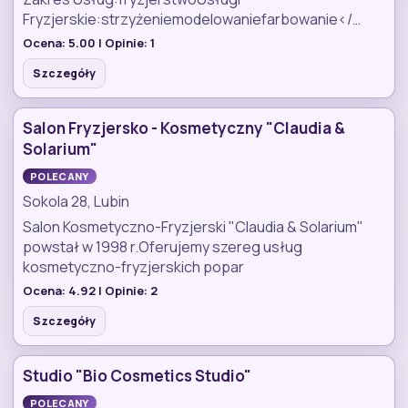
Fryzjerskie:strzyżeniemodelowaniefarbowanie</…
Ocena:
5.00
| Opinie:
1
Szczegóły
Salon Fryzjersko - Kosmetyczny "Claudia &
Solarium"
POLECANY
Sokola 28, Lubin
Salon Kosmetyczno-Fryzjerski "Claudia & Solarium"
powstał w 1998 r.Oferujemy szereg usług
kosmetyczno-fryzjerskich popar
Ocena:
4.92
| Opinie:
2
Szczegóły
Studio "Bio Cosmetics Studio"
POLECANY