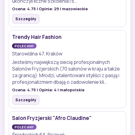
ukończyli liczne szkolenia i s…
Ocena:
4.75
| Opinie:
29
| mazowieckie
Szczegóły
Trendy Hair Fashion
POLECANY
Starowiślna 47, Kraków
Jesteśmy największą siecią profesjonalnych
Salonów Fryzjerskich (70 salonów w kraju a także
za granicą). Młodzi, utalentowani styliści z pasją i
profesjonalizmem dbają o zadowolenie kli…
Ocena:
4.75
| Opinie:
4
| małopolskie
Szczegóły
Salon Fryzjerski "Afro Claudine"
POLECANY
Śniadeckich 6A, Poznań