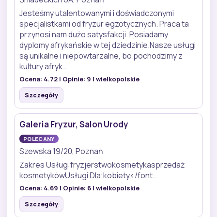
Jesteśmy utalentowanymi i doświadczonymi
specjalistkami od fryzur egzotycznych. Praca ta
przynosi nam dużo satysfakcji. Posiadamy
dyplomy afrykańskie w tej dziedzinie.Nasze usługi
są unikalne i niepowtarzalne, bo pochodzimy z
kultury afryk…
Ocena:
4.72
| Opinie:
9
| wielkopolskie
Szczegóły
Galeria Fryzur, Salon Urody
POLECANY
Szewska 19/20, Poznań
Zakres Usług:fryzjerstwokosmetykasprzedaż
kosmetykówUsługi Dla:kobiety</font…
Ocena:
4.69
| Opinie:
6
| wielkopolskie
Szczegóły