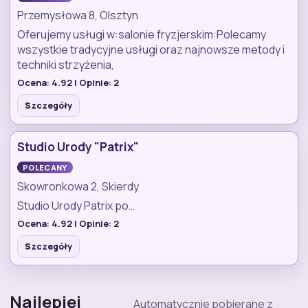
Przemysłowa 8, Olsztyn
Oferujemy usługi w:salonie fryzjerskim:Polecamy
wszystkie tradycyjne usługi oraz najnowsze metody i
techniki strzyżenia,
Ocena:
4.92
| Opinie:
2
Szczegóły
Studio Urody "Patrix"
POLECANY
Skowronkowa 2, Skierdy
Studio Urody Patrix po…
Ocena:
4.92
| Opinie:
2
Szczegóły
Najlepiej
Automatycznie pobierane z