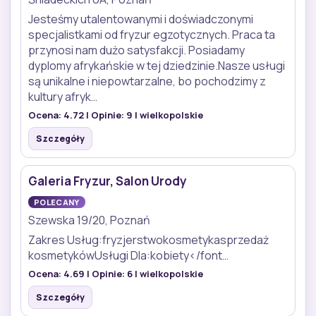
Jesteśmy utalentowanymi i doświadczonymi
specjalistkami od fryzur egzotycznych. Praca ta
przynosi nam dużo satysfakcji. Posiadamy
dyplomy afrykańskie w tej dziedzinie.Nasze usługi
są unikalne i niepowtarzalne, bo pochodzimy z
kultury afryk…
Ocena:
4.72
| Opinie:
9
| wielkopolskie
Szczegóły
Galeria Fryzur, Salon Urody
POLECANY
Szewska 19/20, Poznań
Zakres Usług:fryzjerstwokosmetykasprzedaż
kosmetykówUsługi Dla:kobiety</font…
Ocena:
4.69
| Opinie:
6
| wielkopolskie
Szczegóły