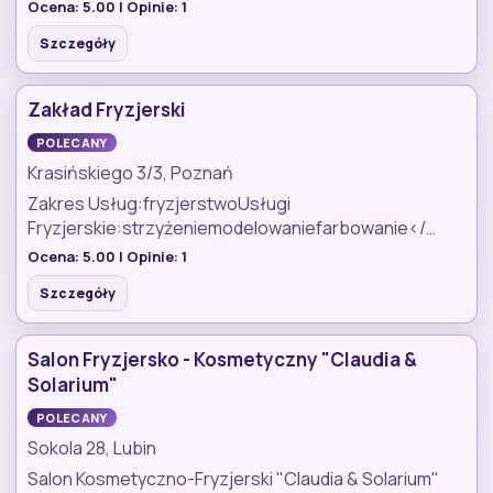
Ocena:
5.00
| Opinie:
1
Szczegóły
Zakład Fryzjerski
POLECANY
Krasińskiego 3/3, Poznań
Zakres Usług:fryzjerstwoUsługi
Fryzjerskie:strzyżeniemodelowaniefarbowanie</…
Ocena:
5.00
| Opinie:
1
Szczegóły
Salon Fryzjersko - Kosmetyczny "Claudia &
Solarium"
POLECANY
Sokola 28, Lubin
Salon Kosmetyczno-Fryzjerski "Claudia & Solarium"