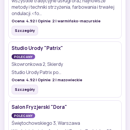
wszystkie tradycyjne usługi oraz najnowsze
metody i techniki strzyżenia, farbowania i trwałej
ondulacji.<fo…
Ocena:
4.92
| Opinie:
2
| warmińsko-mazurskie
Szczegóły
Studio Urody "Patrix"
POLECANY
Skowronkowa 2, Skierdy
Studio Urody Patrix po…
Ocena:
4.92
| Opinie:
2
| mazowieckie
Szczegóły
Salon Fryzjerski "Dora"
POLECANY
Świętochowskiego 3, Warszawa