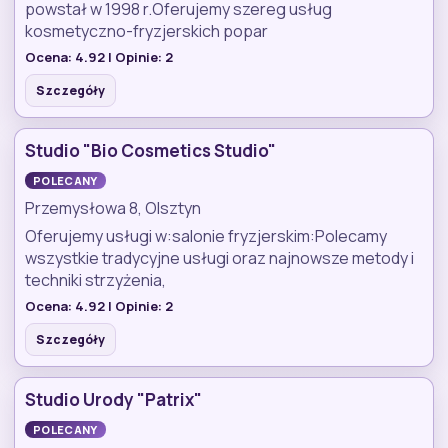
powstał w 1998 r.Oferujemy szereg usług
kosmetyczno-fryzjerskich popar
Ocena:
4.92
| Opinie:
2
Szczegóły
Studio "Bio Cosmetics Studio"
POLECANY
Przemysłowa 8, Olsztyn
Oferujemy usługi w:salonie fryzjerskim:Polecamy
wszystkie tradycyjne usługi oraz najnowsze metody i
techniki strzyżenia,
Ocena:
4.92
| Opinie:
2
Szczegóły
Studio Urody "Patrix"
POLECANY