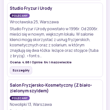
Studio Fryzur i Urody
POLECANY
Wrocławska 25, Warszawa
Studio Fryzur i Urody powstało w 1996r. Od 2006r.
mieści się w nowym, większym lokalu. W salonie
klienci mogą skorzystać z usług fryzjerskich,
kosmetycznych oraz z solarium, w którym
znajdują się dwa łóżka: leżące oraz stojące (tuba
z bryzą). <font s…
Ocena:
4.68
| Opinie:
64
| mazowieckie
Szczegóły
Salon Fryzjersko-Kosmetyczny (Z biało-
zielonym szyldem)
POLECANY
Nowolipki 13, Warszawa