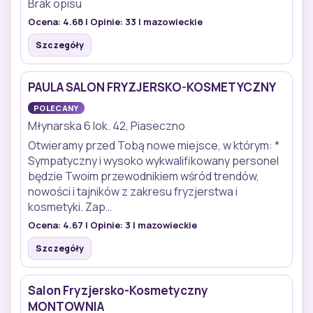
Brak opisu
Ocena:
4.68
| Opinie:
33
| mazowieckie
Szczegóły
PAULA SALON FRYZJERSKO-KOSMETYCZNY
POLECANY
Młynarska 6 lok. 42, Piaseczno
Otwieramy przed Tobą nowe miejsce, w którym: *
Sympatyczny i wysoko wykwalifikowany personel
będzie Twoim przewodnikiem wśród trendów,
nowości i tajników z zakresu fryzjerstwa i
kosmetyki. Zap…
Ocena:
4.67
| Opinie:
3
| mazowieckie
Szczegóły
Salon Fryzjersko-Kosmetyczny
MONTOWNIA