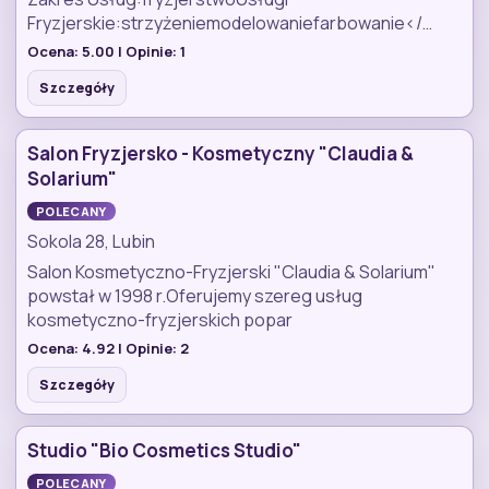
Fryzjerskie:strzyżeniemodelowaniefarbowanie</…
Ocena:
5.00
| Opinie:
1
Szczegóły
Salon Fryzjersko - Kosmetyczny "Claudia &
Solarium"
POLECANY
Sokola 28, Lubin
Salon Kosmetyczno-Fryzjerski "Claudia & Solarium"
powstał w 1998 r.Oferujemy szereg usług
kosmetyczno-fryzjerskich popar
Ocena:
4.92
| Opinie:
2
Szczegóły
Studio "Bio Cosmetics Studio"
POLECANY