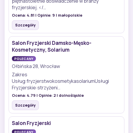
piętnastoletnie doświadczenie w branży
fryzjerskiej. </…
Ocena:
4.81
| Opinie:
9
| małopolskie
Szczegóły
Salon Fryzjerski Damsko-Męsko-
Kosmetyczny, Solarium
POLECANY
Ołbińska 28, Wrocław
Zakres
Usług:fryzjerstwokosmetykasolariumUsługi
Fryzjerskie:strzyżeni…
Ocena:
4.79
| Opinie:
2
| dolnośląskie
Szczegóły
Salon Fryzjerski
POLECANY