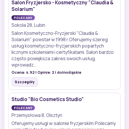
Salon Fryzjersko - Kosmetyczny "Claudia &
Solarium"
POLECANY
Sokola 28, Lubin
Salon Kosmetyczno-Fryzjerski "Claudia &
Solarium" powstał w 1998 r.Oferujemy szereg
usług kosmetyczno-fryzjerskich popartych
licznymi szkoleniami i certyfikatami. Salon bardzo
często powiększa zakres swoich usług,
wprowadz…
Ocena:
4.92
| Opinie:
2
| dolnośląskie
Szczegóły
Studio "Bio Cosmetics Studio"
POLECANY
Przemysłowa 8, Olsztyn
Oferujemy usługi w:salonie fryzjerskim:Polecamy