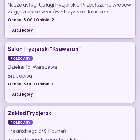
Nasze usługi:Usługi fryzjerskie:Przedłużanie włosów
Zagęszczanie włosów Strzyżenie damskie <f…
Ocena:
5.00
| Opinie:
2
Szczegóły
Salon Fryzjerski "Ksaweron"
POLECANY
Dzielna 15, Warszawa
Brak opisu
Ocena:
5.00
| Opinie:
1
Szczegóły
Zakład Fryzjerski
POLECANY
Krasińskiego 3/3, Poznań
Zakres Usług:fryzjerstwoUsługi