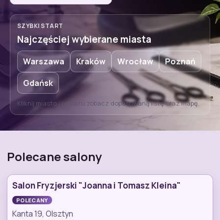
SZYBKI START
Najczęściej wybierane miasta
Warszawa
Kraków
Wrocław
Poznań
Gdańsk
Kliknij miasto i od razu zobacz dopasowaną listę oraz mapę.
Polecane salony
Salon Fryzjerski "Joanna i Tomasz Kleina"
POLECANY
Kanta 19, Olsztyn