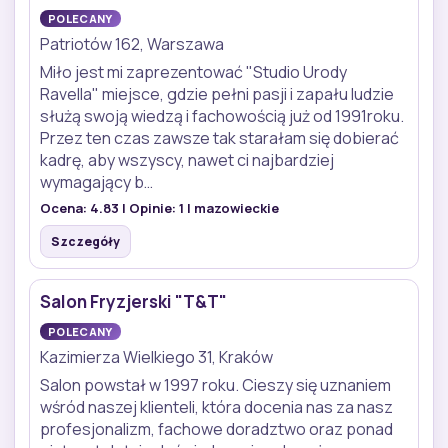
POLECANY
Patriotów 162, Warszawa
Miło jest mi zaprezentować "Studio Urody
Ravella" miejsce, gdzie pełni pasji i zapału ludzie
służą swoją wiedzą i fachowością już od 1991roku.
Przez ten czas zawsze tak starałam się dobierać
kadrę, aby wszyscy, nawet ci najbardziej
wymagający b…
Ocena:
4.83
| Opinie:
1
| mazowieckie
Szczegóły
Salon Fryzjerski "T&T"
POLECANY
Kazimierza Wielkiego 31, Kraków
Salon powstał w 1997 roku. Cieszy się uznaniem
wśród naszej klienteli, która docenia nas za nasz
profesjonalizm, fachowe doradztwo oraz ponad