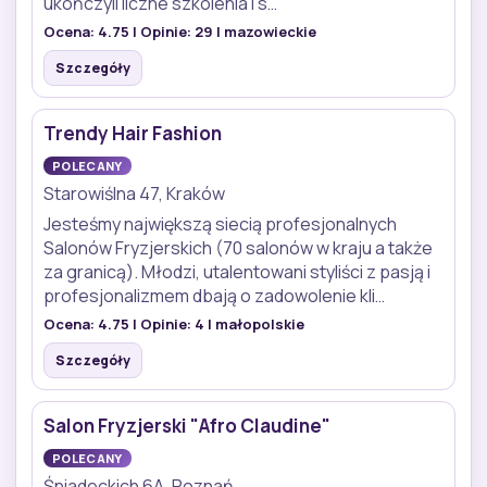
ukończyli liczne szkolenia i s…
Ocena:
4.75
| Opinie:
29
| mazowieckie
Szczegóły
Trendy Hair Fashion
POLECANY
Starowiślna 47, Kraków
Jesteśmy największą siecią profesjonalnych
Salonów Fryzjerskich (70 salonów w kraju a także
za granicą). Młodzi, utalentowani styliści z pasją i
profesjonalizmem dbają o zadowolenie kli…
Ocena:
4.75
| Opinie:
4
| małopolskie
Szczegóły
Salon Fryzjerski "Afro Claudine"
POLECANY
Śniadeckich 6A, Poznań