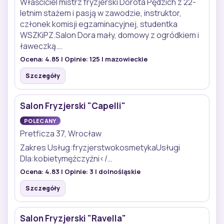
Właściciel mistrz fryzjerski Dorota Pędzich z 22-
letnim stażem i pasją w zawodzie, instruktor,
członek komisji egzaminacyjnej, studentka
WSZKiPZ.Salon Dora mały, domowy z ogródkiem i
ławeczką.…
Ocena:
4.85
| Opinie:
125
| mazowieckie
Szczegóły
Salon Fryzjerski "Capelli"
POLECANY
Pretficza 37, Wrocław
Zakres Usług:fryzjerstwokosmetykaUsługi
Dla:kobietymężczyźni</…
Ocena:
4.83
| Opinie:
3
| dolnośląskie
Szczegóły
Salon Fryzjerski "Ravella"