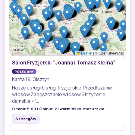
Leaflet
|
© OpenStreetMap
Salon Fryzjerski "Joanna i Tomasz Kleina"
POLECANY
Kanta 19, Olsztyn
Nasze usługi:Usługi fryzjerskie:Przedłużanie
włosów Zagęszczanie włosów Strzyżenie
damskie <f…
Ocena:
5.00
| Opinie:
2
| warmińsko-mazurskie
Szczegóły