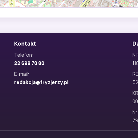
Kontakt
D
Telefon:
NI
22 698 70 80
11
E-mail:
R
redakcja@fryzjerzy.pl
5
KR
00
Nr
79