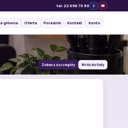
tel: 22 698 70 80
na główna
Oferta
Poradnik
Kontakt
Konto
Zobacz szczegóły
Wróć do listy