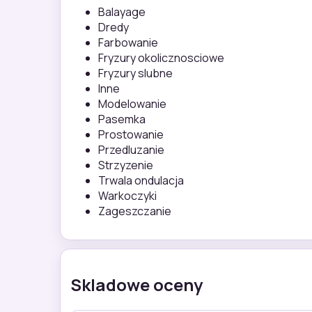
Balayage
Dredy
Farbowanie
Fryzury okolicznosciowe
Fryzury slubne
Inne
Modelowanie
Pasemka
Prostowanie
Przedluzanie
Strzyzenie
Trwala ondulacja
Warkoczyki
Zageszczanie
Skladowe oceny