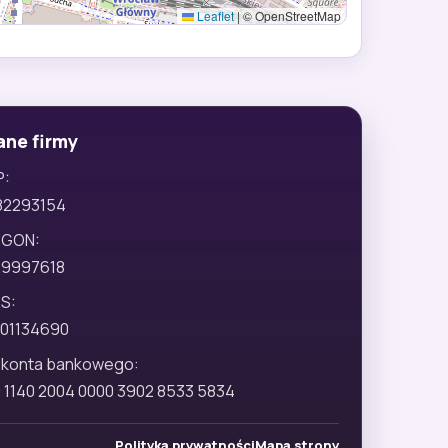
Leaflet
|
© OpenStreetMap
ane firmy
P:
82293154
EGON:
29997618
S:
01134690
 konta bankowego:
 1140 2004 0000 3902 8533 5834
Polityka prywatności
Mapa strony