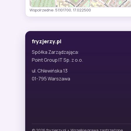
Wspolrzedne: 51.101700, 17.022500
fryzjerzy.pl
Spółka Zarządzająca:
Point Group IT Sp. z o.o.
ul. Chlewińska 13
01-795 Warszawa
© 2026 fryzjerzy.pl • Wszelkie prawa zastrzeżone.