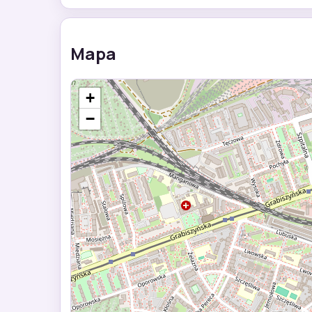
Mapa
+
−