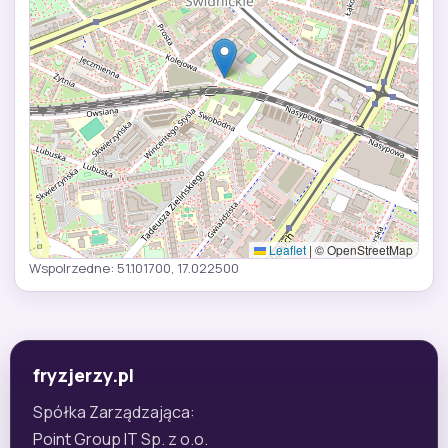
Leaflet
|
© OpenStreetMap
Wspolrzedne: 51.101700, 17.022500
fryzjerzy.pl
Spółka Zarządzająca:
Point Group IT Sp. z o.o.