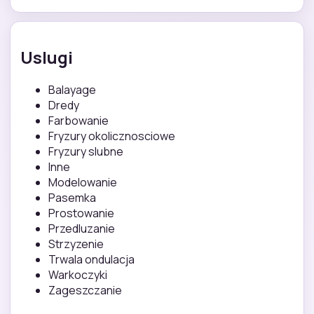
Uslugi
Balayage
Dredy
Farbowanie
Fryzury okolicznosciowe
Fryzury slubne
Inne
Modelowanie
Pasemka
Prostowanie
Przedluzanie
Strzyzenie
Trwala ondulacja
Warkoczyki
Zageszczanie