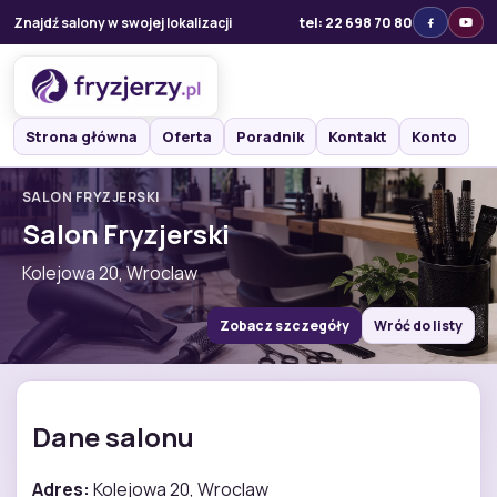
Znajdź salony w swojej lokalizacji
tel: 22 698 70 80
Strona główna
Oferta
Poradnik
Kontakt
Konto
SALON FRYZJERSKI
Salon Fryzjerski
Kolejowa 20, Wroclaw
Zobacz szczegóły
Wróć do listy
Dane salonu
Adres:
Kolejowa 20, Wroclaw