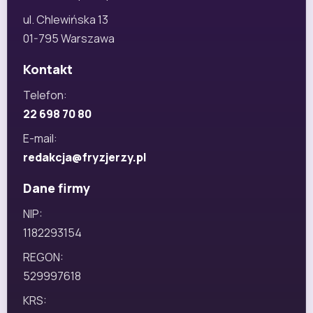
ul. Chlewińska 13
01-795 Warszawa
Kontakt
Telefon:
22 698 70 80
E-mail:
redakcja@fryzjerzy.pl
Dane firmy
NIP:
1182293154
REGON:
529997618
KRS: