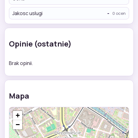
Jakosc uslugi
-
0 ocen
Opinie (ostatnie)
Brak opinii.
Mapa
+
−