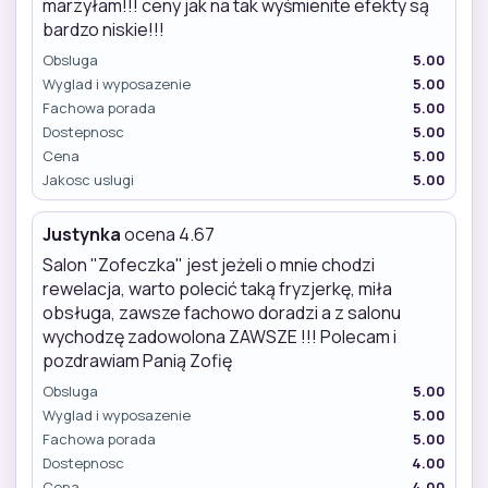
marzyłam!!! ceny jak na tak wyśmienite efekty są
bardzo niskie!!!
Obsluga
5.00
Wyglad i wyposazenie
5.00
Fachowa porada
5.00
Dostepnosc
5.00
Cena
5.00
Jakosc uslugi
5.00
Justynka
ocena 4.67
Salon "Zofeczka" jest jeżeli o mnie chodzi
rewelacja, warto polecić taką fryzjerkę, miła
obsługa, zawsze fachowo doradzi a z salonu
wychodzę zadowolona ZAWSZE !!! Polecam i
pozdrawiam Panią Zofię
Obsluga
5.00
Wyglad i wyposazenie
5.00
Fachowa porada
5.00
Dostepnosc
4.00
Cena
4.00