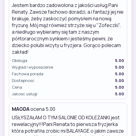
Jestem bardzo zadowolona z jakości usług Pani
Renaty. Zawsze fachowo doradzi, a i fantazji jej nie
brakuje, żeby zaskoczyć pomysłem na nową
fryzurę. Mój mąż również strzyże się u "Zofeczki",
a niedługo wybieramy się tam z naszym
półtorarocznym synkiem i jesteśmy pewni, że
dziecko polubi wizyty u fryzjera. Gorąco polecam
zakład!
Obsluga
5.00
Wyglad i wyposazenie
5.00
Fachowa porada
5.00
Dostepnosc
5.00
Cena
5.00
Jakosc uslugi
5.00
MAGDA
ocena 5.00
USŁYSZAŁAM O TYM SALONIE OD KOLEŻANKI jest
rewelacyjny!!!Pani Renata to pierwsza fryzjerka
która potrafiła zrobic mi BALAYAGE o jakim zawsze