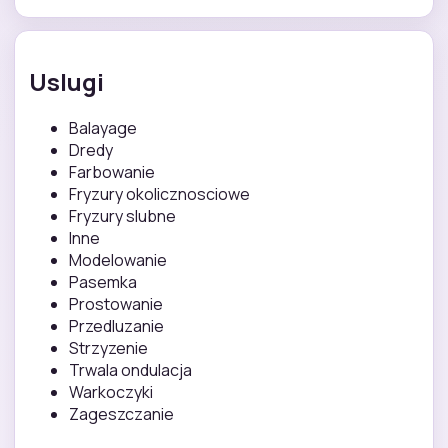
Uslugi
Balayage
Dredy
Farbowanie
Fryzury okolicznosciowe
Fryzury slubne
Inne
Modelowanie
Pasemka
Prostowanie
Przedluzanie
Strzyzenie
Trwala ondulacja
Warkoczyki
Zageszczanie