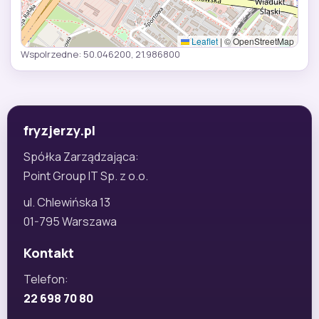
Leaflet
|
© OpenStreetMap
Wspolrzedne: 50.046200, 21.986800
fryzjerzy.pl
Spółka Zarządzająca:
Point Group IT Sp. z o.o.
ul. Chlewińska 13
01-795 Warszawa
Kontakt
Telefon:
22 698 70 80