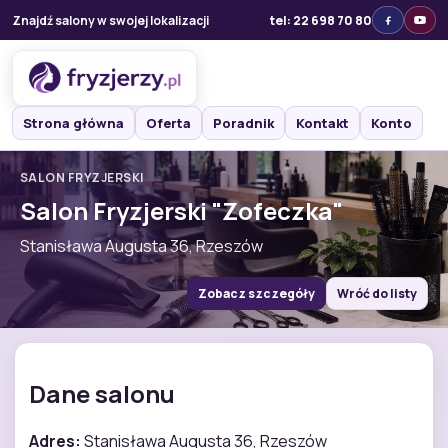
Znajdź salony w swojej lokalizacji
tel: 22 698 70 80
Strona główna
Oferta
Poradnik
Kontakt
Konto
SALON FRYZJERSKI
Salon Fryzjerski "Zofeczka"
Stanisława Augusta 36, Rzeszów
Zobacz szczegóły
Wróć do listy
Dane salonu
Adres:
Stanisława Augusta 36, Rzeszów