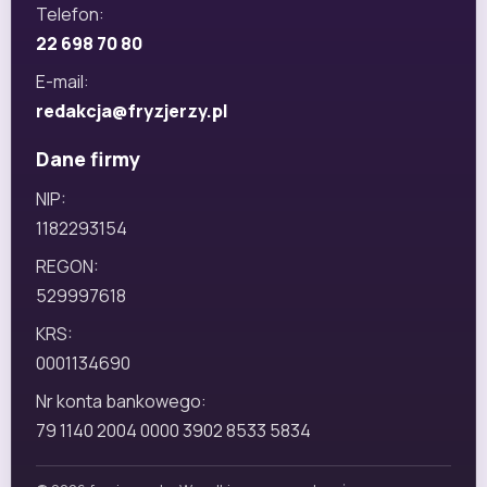
Telefon:
22 698 70 80
E-mail:
redakcja@fryzjerzy.pl
Dane firmy
NIP:
1182293154
REGON:
529997618
KRS:
0001134690
Nr konta bankowego:
79 1140 2004 0000 3902 8533 5834