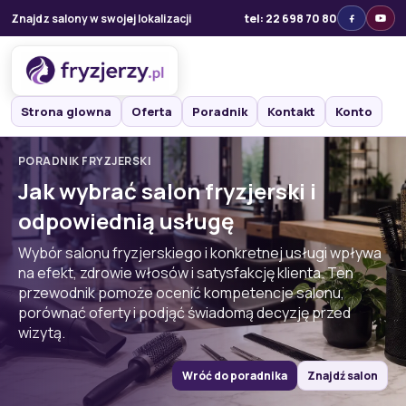
Znajdz salony w swojej lokalizacji
tel: 22 698 70 80
Strona glowna
Oferta
Poradnik
Kontakt
Konto
PORADNIK FRYZJERSKI
Jak wybrać salon fryzjerski i
odpowiednią usługę
Wybór salonu fryzjerskiego i konkretnej usługi wpływa
na efekt, zdrowie włosów i satysfakcję klienta. Ten
przewodnik pomoże ocenić kompetencje salonu,
porównać oferty i podjąć świadomą decyzję przed
wizytą.
Wróć do poradnika
Znajdź salon