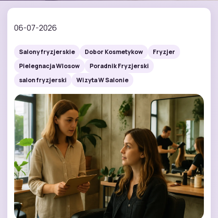
06-07-2026
Salony fryzjerskie
Dobor Kosmetykow
Fryzjer
Pielegnacja Wlosow
Poradnik Fryzjerski
salon fryzjerski
Wizyta W Salonie