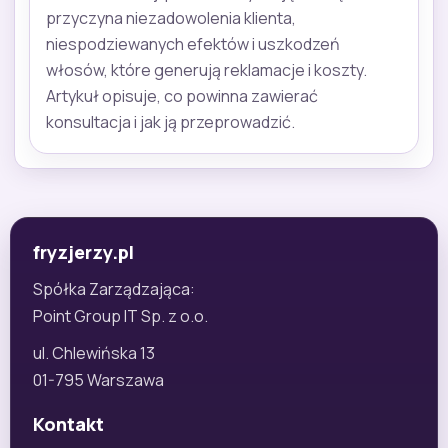
przyczyna niezadowolenia klienta,
niespodziewanych efektów i uszkodzeń
włosów, które generują reklamacje i koszty.
Artykuł opisuje, co powinna zawierać
konsultacja i jak ją przeprowadzić.
fryzjerzy.pl
Spółka Zarządzająca:
Point Group IT Sp. z o.o.
ul. Chlewińska 13
01-795 Warszawa
Kontakt