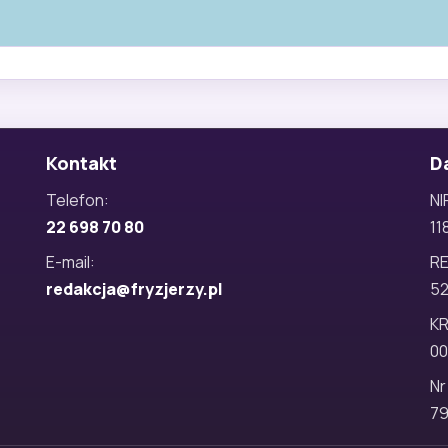
Kontakt
D
Telefon:
NI
22 698 70 80
11
E-mail:
R
redakcja@fryzjerzy.pl
5
KR
00
Nr
79