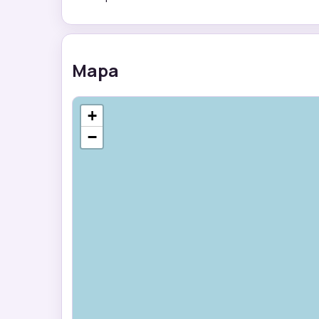
Mapa
+
−