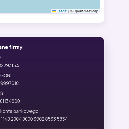
Leaflet
|
© OpenStreetMap
ane firmy
P:
82293154
EGON:
29997618
S:
01134690
 konta bankowego:
 1140 2004 0000 3902 8533 5834