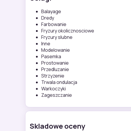
Balayage
Dredy
Farbowanie
Fryzury okolicznosciowe
Fryzury slubne
Inne
Modelowanie
Pasemka
Prostowanie
Przedluzanie
Strzyzenie
Trwala ondulacja
Warkoczyki
Zageszczanie
Skladowe oceny