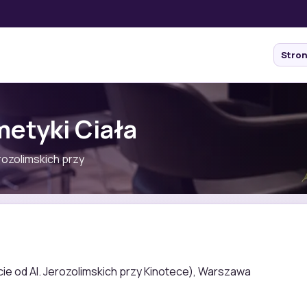
Stro
metyki Ciała
erozolimskich przy
jście od Al. Jerozolimskich przy Kinotece), Warszawa