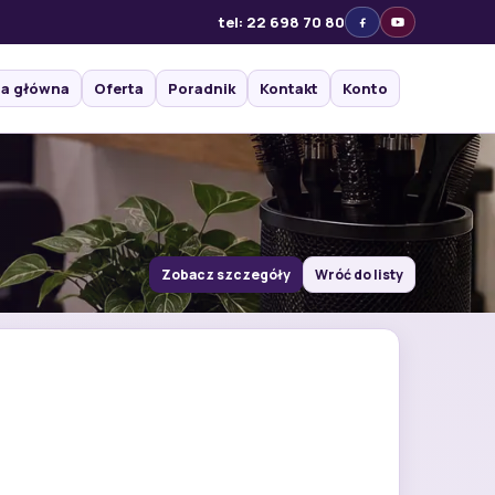
tel: 22 698 70 80
na główna
Oferta
Poradnik
Kontakt
Konto
Zobacz szczegóły
Wróć do listy