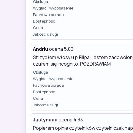
Obsluga
Wyglad i wyposazenie
Fachowa porada
Dostepnosc
Cena
Jakosc uslugi
Andriu
ocena 5.00
Strzygłem włosy u p.Filipa i jestem zadowolo
czułem się incognito. POZDRAWIAM
Obsluga
Wyglad i wyposazenie
Fachowa porada
Dostepnosc
Cena
Jakosc uslugi
Justynaaa
ocena 4.33
Popieram opinie czytelników czytelniczek n