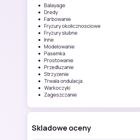
Balayage
Dredy
Farbowanie
Fryzury okolicznosciowe
Fryzury slubne
Inne
Modelowanie
Pasemka
Prostowanie
Przedluzanie
Strzyzenie
Trwala ondulacja
Warkoczyki
Zageszczanie
Skladowe oceny