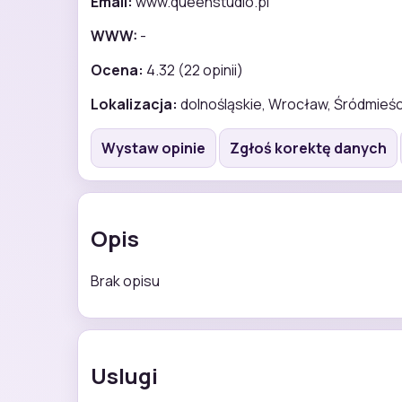
Email:
www.queenstudio.pl
WWW:
-
Ocena:
4.32 (22 opinii)
Lokalizacja:
dolnośląskie, Wrocław, Śródmieśc
Wystaw opinie
Zgłoś korektę danych
Opis
Brak opisu
Uslugi