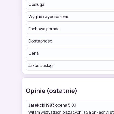
Obsluga
Wyglad i wyposazenie
Fachowa porada
Dostepnosc
Cena
Jakosc uslugi
Opinie (ostatnie)
Jarekcki1983
ocena 5.00
Witam wszystkich piszących :) Salon ładny i s