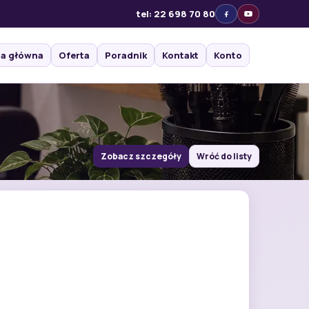
tel: 22 698 70 80
na główna
Oferta
Poradnik
Kontakt
Konto
Zobacz szczegóły
Wróć do listy