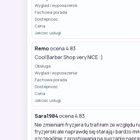
Wyglad i wyposazenie
Fachowa porada
Dostepnosc
Cena
Jakosc uslugi
Remo
ocena 4.83
Cool Barber Shop very NICE :)
Obsluga
Wyglad i wyposazenie
Fachowa porada
Dostepnosc
Cena
Jakosc uslugi
Sara1984
ocena 4.83
Nie zmieniam fryzjera tu trafiłam ze względu 
fryzjerski ale naprawdę się starają i bardzo 
szczególnie z prostowania na suszarkę napra