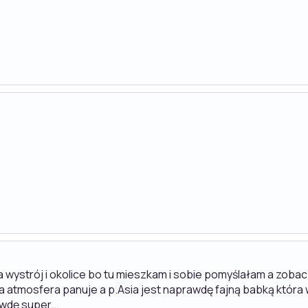
na wystrój i okolice bo tu mieszkam i sobie pomyślałam a zoba
miła atmosfera panuje a p.Asia jest naprawdę fajną babką któr
wdę super...