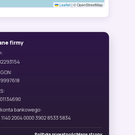
Leaflet
|
© OpenStreetMap
ane firmy
P:
82293154
EGON:
29997618
S:
01134690
 konta bankowego:
 1140 2004 0000 3902 8533 5834
Polityka prywatności
Mapa strony