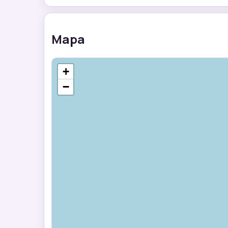
Mapa
+
−