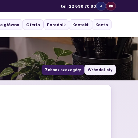
tel: 22 698 70 80
na główna
Oferta
Poradnik
Kontakt
Konto
Zobacz szczegóły
Wróć do listy