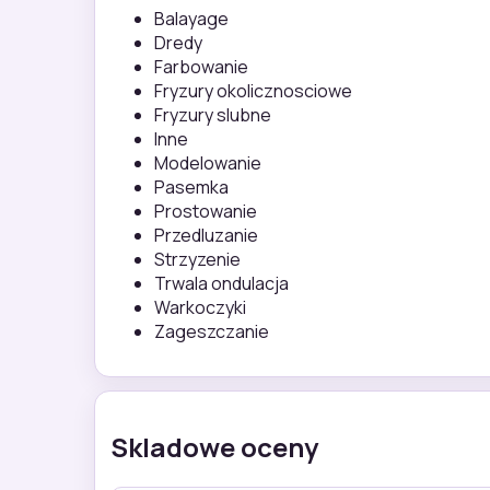
Balayage
Dredy
Farbowanie
Fryzury okolicznosciowe
Fryzury slubne
Inne
Modelowanie
Pasemka
Prostowanie
Przedluzanie
Strzyzenie
Trwala ondulacja
Warkoczyki
Zageszczanie
Skladowe oceny