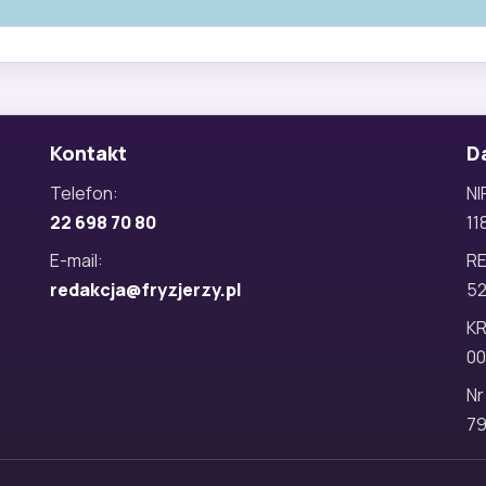
Kontakt
D
Telefon:
NI
22 698 70 80
11
E-mail:
R
redakcja@fryzjerzy.pl
5
KR
00
Nr
79