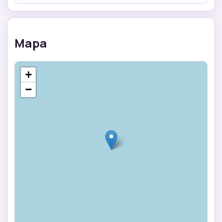
Mapa
+
−