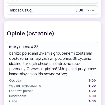
Jakosc uslugi
5.00
3 ocen
Opinie (ostatnie)
mary
ocena 4.83
bardzo polecam! Byłam z groupenem i zostałam
obsłużona na najwyższym poziomie. Strzyżenie
idealne, takie jak chciałam, ostrożne i bez
przesady. Grzywka - piękna! Miłe panie i przyjemny
kameralny salon. Na pewno wrócę
Obsluga
5.00
Wyglad i wyposazenie
5.00
Fachowa porada
5.00
Dostepnosc
5.00
Cena
4.00