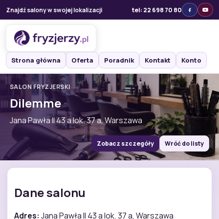
Znajdź salony w swojej lokalizacji
tel: 22 698 70 80
Strona główna
Oferta
Poradnik
Kontakt
Konto
SALON FRYZJERSKI
Dilemme
Jana Pawła II 43 a lok. 37 a, Warszawa
Zobacz szczegóły
Wróć do listy
Dane salonu
Adres:
Jana Pawła II 43 a lok. 37 a, Warszawa