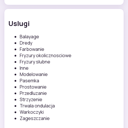
Uslugi
Balayage
Dredy
Farbowanie
Fryzury okolicznosciowe
Fryzury slubne
Inne
Modelowanie
Pasemka
Prostowanie
Przedluzanie
Strzyzenie
Trwala ondulacja
Warkoczyki
Zageszczanie