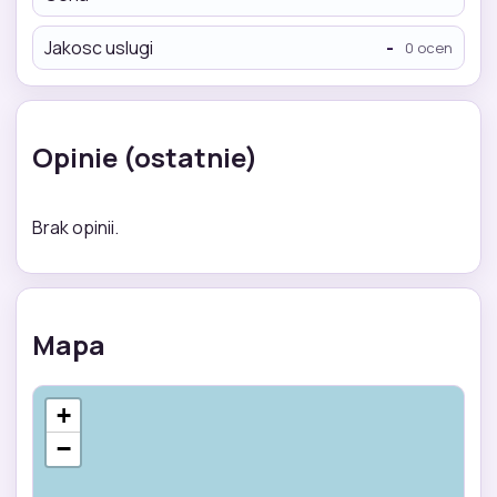
Jakosc uslugi
-
0 ocen
Opinie (ostatnie)
Brak opinii.
Mapa
+
−