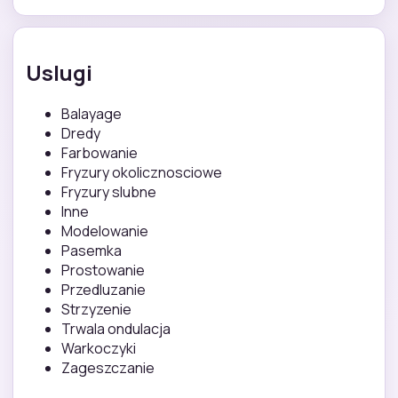
Uslugi
Balayage
Dredy
Farbowanie
Fryzury okolicznosciowe
Fryzury slubne
Inne
Modelowanie
Pasemka
Prostowanie
Przedluzanie
Strzyzenie
Trwala ondulacja
Warkoczyki
Zageszczanie