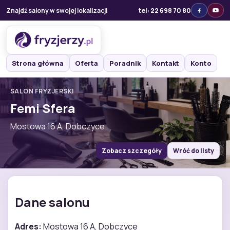
Znajdź salony w swojej lokalizacji
tel: 22 698 70 80
Strona główna
Oferta
Poradnik
Kontakt
Konto
SALON FRYZJERSKI
Femi Sfera
Mostowa 16 A, Dobczyce
Zobacz szczegóły
Wróć do listy
Dane salonu
Adres:
Mostowa 16 A, Dobczyce