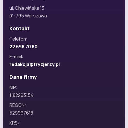
ul. Chlewińska 13
01-795 Warszawa
Kontakt
Telefon:
22 698 70 80
E-mail:
redakcja@fryzjerzy.pl
Dane firmy
NIP:
1182293154
REGON:
529997618
KRS: