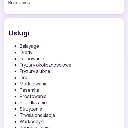
Brak opisu
Uslugi
Balayage
Dredy
Farbowanie
Fryzury okolicznosciowe
Fryzury slubne
Inne
Modelowanie
Pasemka
Prostowanie
Przedluzanie
Strzyzenie
Trwala ondulacja
Warkoczyki
Zageszczanie