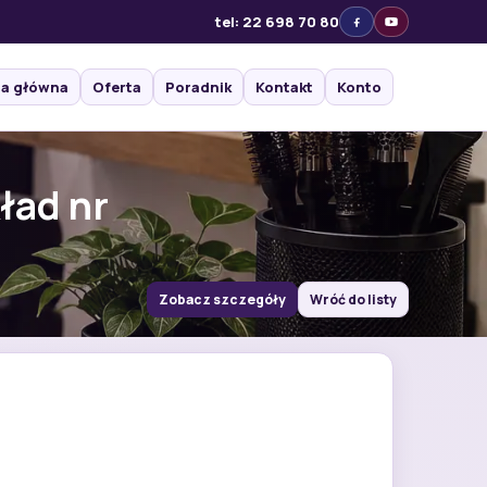
tel: 22 698 70 80
na główna
Oferta
Poradnik
Kontakt
Konto
ład nr
Zobacz szczegóły
Wróć do listy