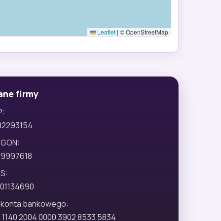
Leaflet
|
© OpenStreetMap
ane firmy
P:
82293154
EGON:
29997618
S:
01134690
 konta bankowego:
 1140 2004 0000 3902 8533 5834