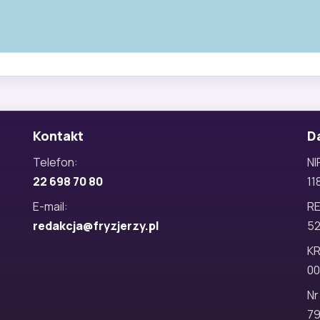
Kontakt
D
Telefon:
NI
22 698 70 80
11
E-mail:
R
redakcja@fryzjerzy.pl
5
KR
00
Nr
79