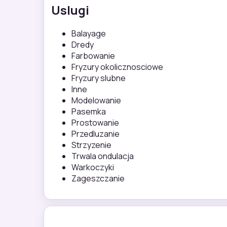
Uslugi
Balayage
Dredy
Farbowanie
Fryzury okolicznosciowe
Fryzury slubne
Inne
Modelowanie
Pasemka
Prostowanie
Przedluzanie
Strzyzenie
Trwala ondulacja
Warkoczyki
Zageszczanie