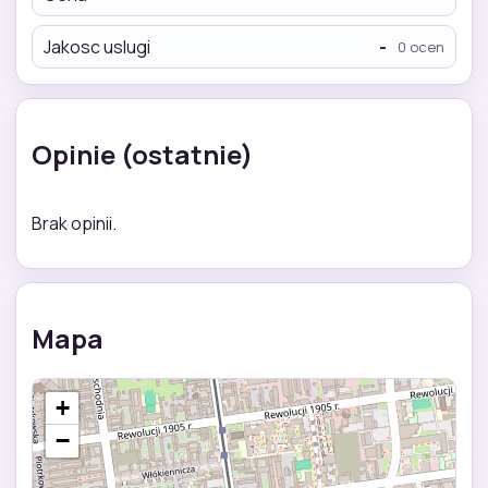
Jakosc uslugi
-
0 ocen
Opinie (ostatnie)
Brak opinii.
Mapa
+
−