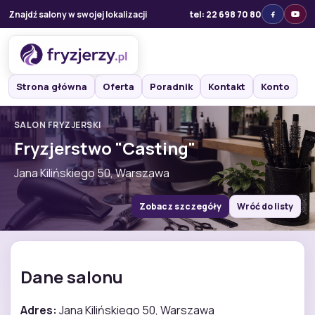
Znajdź salony w swojej lokalizacji
tel: 22 698 70 80
Strona główna
Oferta
Poradnik
Kontakt
Konto
SALON FRYZJERSKI
Fryzjerstwo "Casting"
Jana Kilińskiego 50, Warszawa
Zobacz szczegóły
Wróć do listy
Dane salonu
Adres:
Jana Kilińskiego 50, Warszawa