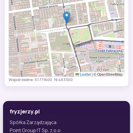
Leaflet
|
© OpenStreetMap
Wspolrzedne: 51.771600, 19.463300
fryzjerzy.pl
Spółka Zarządzająca:
Point Group IT Sp. z o.o.