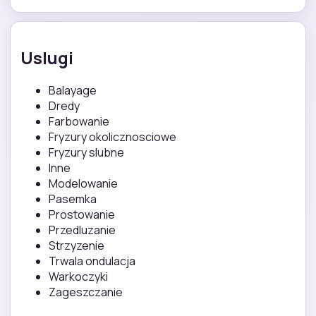
Uslugi
Balayage
Dredy
Farbowanie
Fryzury okolicznosciowe
Fryzury slubne
Inne
Modelowanie
Pasemka
Prostowanie
Przedluzanie
Strzyzenie
Trwala ondulacja
Warkoczyki
Zageszczanie