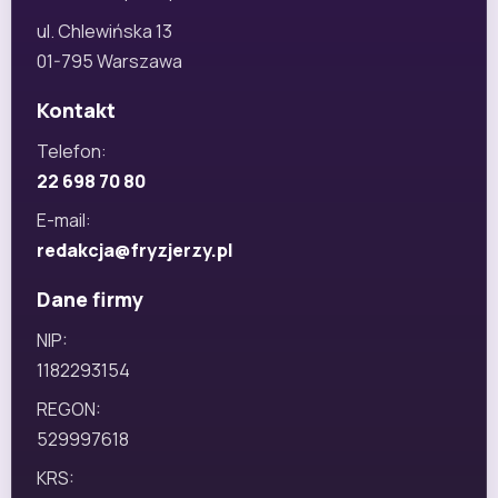
ul. Chlewińska 13
01-795 Warszawa
Kontakt
Telefon:
22 698 70 80
E-mail:
redakcja@fryzjerzy.pl
Dane firmy
NIP:
1182293154
REGON:
529997618
KRS: