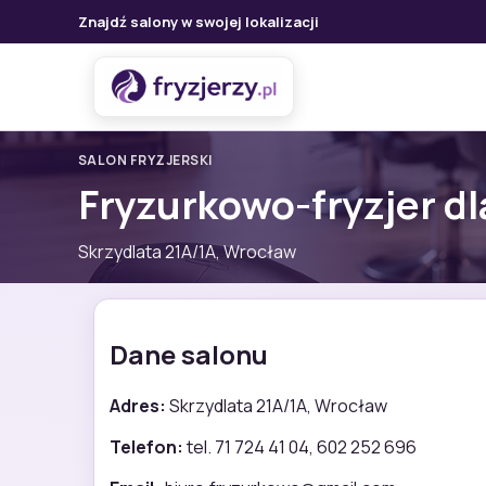
Znajdź salony w swojej lokalizacji
SALON FRYZJERSKI
Fryzurkowo-fryzjer dl
Skrzydlata 21A/1A, Wrocław
Dane salonu
Adres:
Skrzydlata 21A/1A, Wrocław
Telefon:
tel. 71 724 41 04, 602 252 696