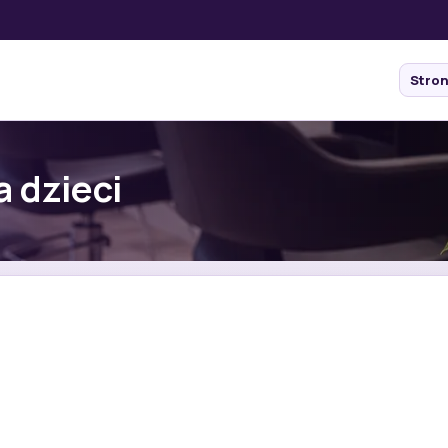
Stro
a dzieci