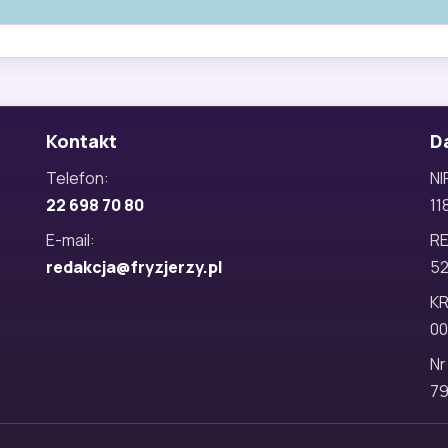
Kontakt
D
Telefon:
NI
22 698 70 80
11
E-mail:
R
redakcja@fryzjerzy.pl
5
KR
00
Nr
79