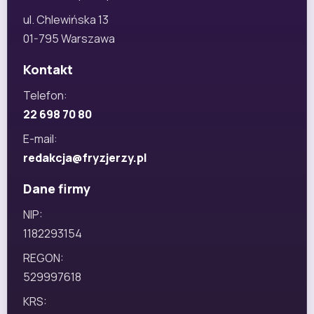
ul. Chlewińska 13
01-795 Warszawa
Kontakt
Telefon:
22 698 70 80
E-mail:
redakcja@fryzjerzy.pl
Dane firmy
NIP:
1182293154
REGON:
529997618
KRS: