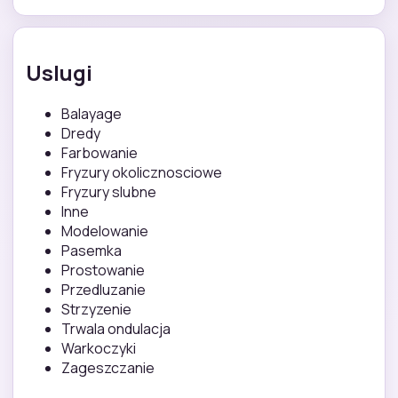
Uslugi
Balayage
Dredy
Farbowanie
Fryzury okolicznosciowe
Fryzury slubne
Inne
Modelowanie
Pasemka
Prostowanie
Przedluzanie
Strzyzenie
Trwala ondulacja
Warkoczyki
Zageszczanie