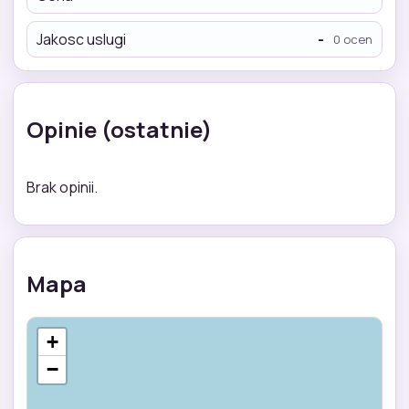
Jakosc uslugi
-
0 ocen
Opinie (ostatnie)
Brak opinii.
Mapa
+
−