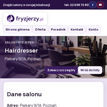
Znajdź salony w swojej lokalizacji
tel: 22 698 70 80
Strona główna
Oferta
Poradnik
Kontakt
Konto
SALON FRYZJERSKI
Hairdresser
Piekary 9/1A, Poznań
Zobacz szczegóły
Wróć do listy
Dane salonu
Adres:
Piekary 9/1A, Poznań