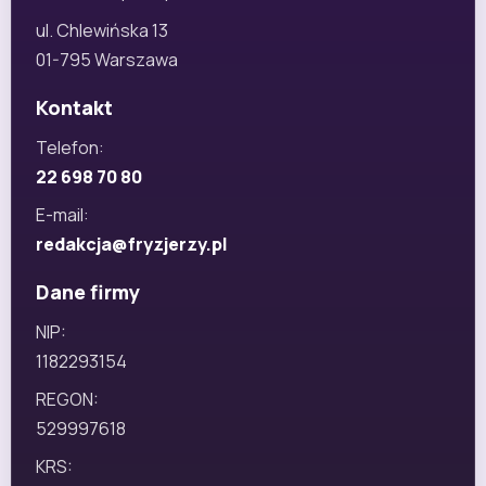
ul. Chlewińska 13
01-795 Warszawa
Kontakt
Telefon:
22 698 70 80
E-mail:
redakcja@fryzjerzy.pl
Dane firmy
NIP:
1182293154
REGON:
529997618
KRS: