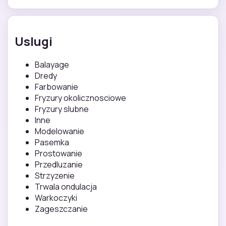
Uslugi
Balayage
Dredy
Farbowanie
Fryzury okolicznosciowe
Fryzury slubne
Inne
Modelowanie
Pasemka
Prostowanie
Przedluzanie
Strzyzenie
Trwala ondulacja
Warkoczyki
Zageszczanie