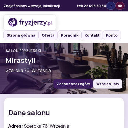
Znajdź salony w swojej lokalizacji
tel: 22 698 70 80
Strona główna
Oferta
Poradnik
Kontakt
Konto
SALON FRYZJERSKI
Mirastyll
Szeroka 76, Września
Zobacz szczegóły
Wróć do listy
Dane salonu
Adres:
Szeroka 76, Września