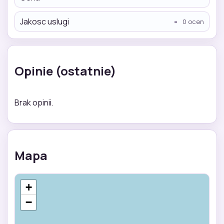
Jakosc uslugi
-
0 ocen
Opinie (ostatnie)
Brak opinii.
Mapa
+
−