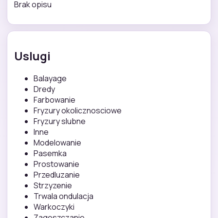
Brak opisu
Uslugi
Balayage
Dredy
Farbowanie
Fryzury okolicznosciowe
Fryzury slubne
Inne
Modelowanie
Pasemka
Prostowanie
Przedluzanie
Strzyzenie
Trwala ondulacja
Warkoczyki
Zageszczanie