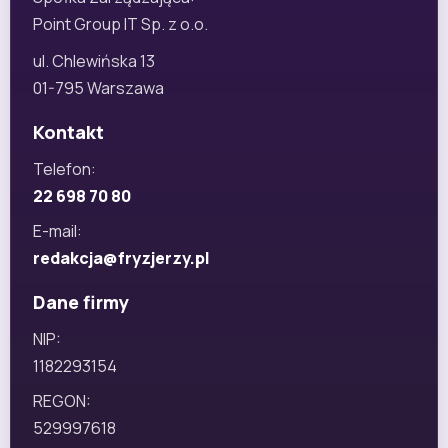
Point Group IT Sp. z o.o.
ul. Chlewińska 13
01-795 Warszawa
Kontakt
Telefon:
22 698 70 80
E-mail:
redakcja@fryzjerzy.pl
Dane firmy
NIP:
1182293154
REGON:
529997618