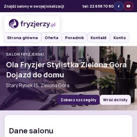
Znajdź salony w swojej lokalizacji
tel: 22 698 70 80
Strona główna
Oferta
Poradnik
Kontakt
Konto
SALON FRYZJERSKI
Ola Fryzjer Stylistka Zielona Góra
Dojazd do domu
Stary Rynek 15, Zielona Góra
Zobacz szczegóły
Wróć do listy
Dane salonu