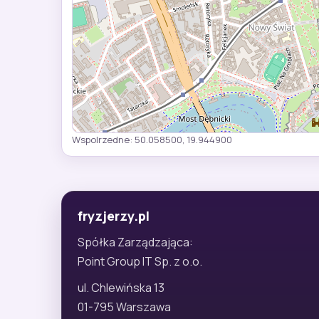
Wspolrzedne: 50.058500, 19.944900
fryzjerzy.pl
Spółka Zarządzająca:
Point Group IT Sp. z o.o.
ul. Chlewińska 13
01-795 Warszawa