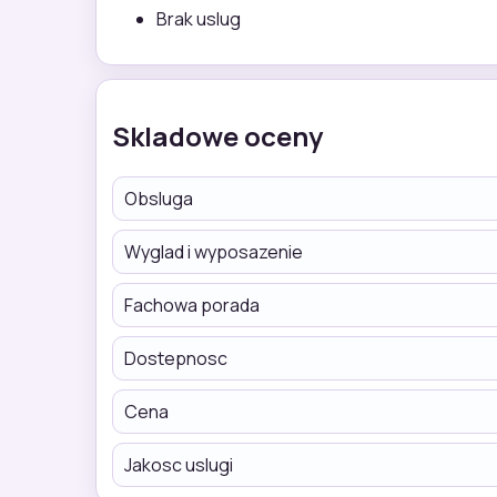
Brak uslug
Skladowe oceny
Obsluga
Wyglad i wyposazenie
Fachowa porada
Dostepnosc
Cena
Jakosc uslugi