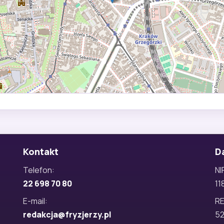
Kontakt
D
Telefon:
NI
22 698 70 80
11
E-mail:
R
redakcja@fryzjerzy.pl
5