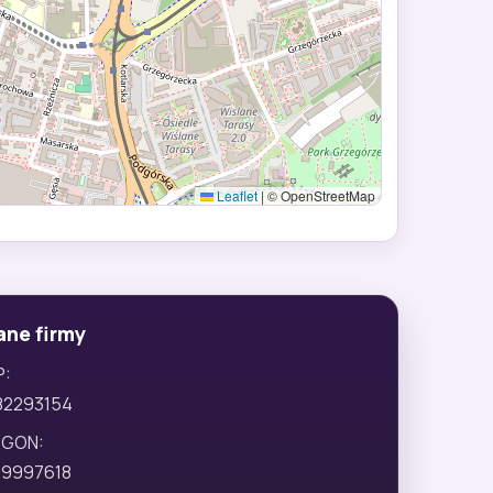
Leaflet
|
© OpenStreetMap
ane firmy
P:
82293154
EGON:
29997618