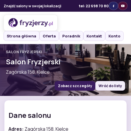
Znajdź salony w swojej lokalizacji
tel: 22 698 70 80
Strona główna
Oferta
Poradnik
Kontakt
Konto
SALON FRYZJERSKI
Salon Fryzjerski
Zagórska 158, Kielce
Zobacz szczegóły
Wróć do listy
Dane salonu
Adres:
Zagórska 158, Kielce