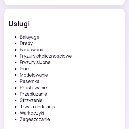
Uslugi
Balayage
Dredy
Farbowanie
Fryzury okolicznosciowe
Fryzury slubne
Inne
Modelowanie
Pasemka
Prostowanie
Przedluzanie
Strzyzenie
Trwala ondulacja
Warkoczyki
Zageszczanie