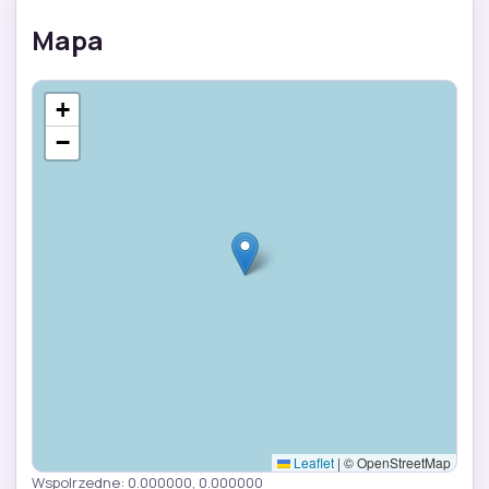
Mapa
+
−
Leaflet
|
© OpenStreetMap
Wspolrzedne: 0.000000, 0.000000