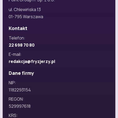
ul. Chlewińska 13
01-795 Warszawa
Kontakt
Telefon:
22 698 70 80
E-mail:
redakcja@fryzjerzy.pl
Dane firmy
NIP:
1182293154
REGON:
529997618
KRS: