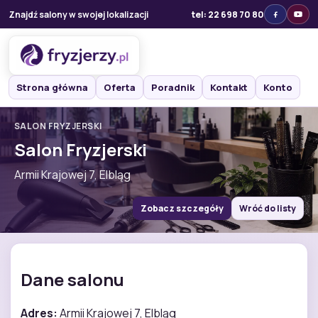
Znajdź salony w swojej lokalizacji
tel: 22 698 70 80
Strona główna
Oferta
Poradnik
Kontakt
Konto
SALON FRYZJERSKI
Salon Fryzjerski
Armii Krajowej 7, Elbląg
Zobacz szczegóły
Wróć do listy
Dane salonu
Adres:
Armii Krajowej 7, Elbląg