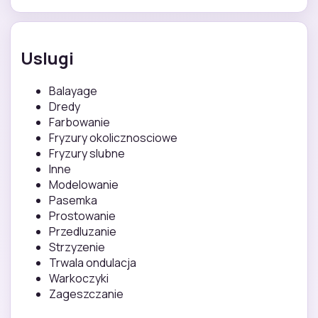
Uslugi
Balayage
Dredy
Farbowanie
Fryzury okolicznosciowe
Fryzury slubne
Inne
Modelowanie
Pasemka
Prostowanie
Przedluzanie
Strzyzenie
Trwala ondulacja
Warkoczyki
Zageszczanie