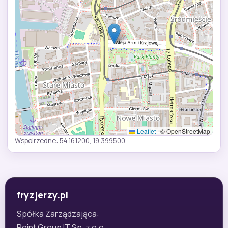
Leaflet
|
© OpenStreetMap
Wspolrzedne: 54.161200, 19.399500
fryzjerzy.pl
Spółka Zarządzająca:
Point Group IT Sp. z o.o.