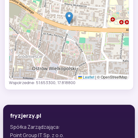
Leaflet
|
© OpenStreetMap
Wspolrzedne: 51.653300, 17.818800
fryzjerzy.pl
Spółka Zarządzająca:
Point Group IT Sp. z o.o.