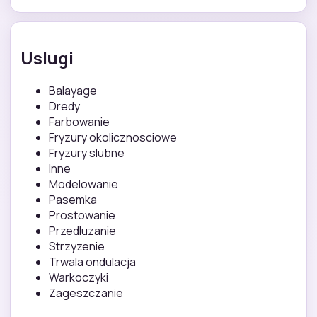
Uslugi
Balayage
Dredy
Farbowanie
Fryzury okolicznosciowe
Fryzury slubne
Inne
Modelowanie
Pasemka
Prostowanie
Przedluzanie
Strzyzenie
Trwala ondulacja
Warkoczyki
Zageszczanie