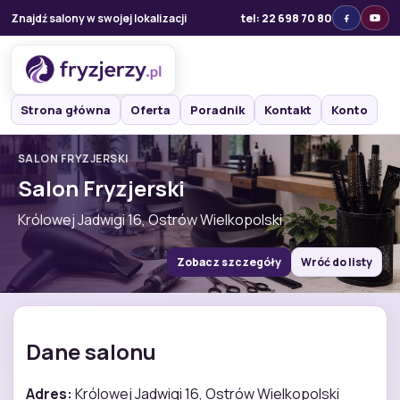
Znajdź salony w swojej lokalizacji
tel: 22 698 70 80
Strona główna
Oferta
Poradnik
Kontakt
Konto
SALON FRYZJERSKI
Salon Fryzjerski
Królowej Jadwigi 16, Ostrów Wielkopolski
Zobacz szczegóły
Wróć do listy
Dane salonu
Adres:
Królowej Jadwigi 16, Ostrów Wielkopolski