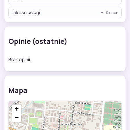
Jakosc uslugi
-
0 ocen
Opinie (ostatnie)
Brak opinii.
Mapa
+
−