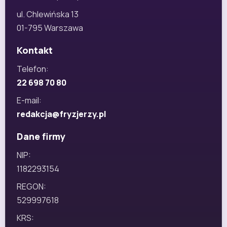
ul. Chlewińska 13
01-795 Warszawa
Kontakt
Telefon:
22 698 70 80
E-mail:
redakcja@fryzjerzy.pl
Dane firmy
NIP:
1182293154
REGON:
529997618
KRS: