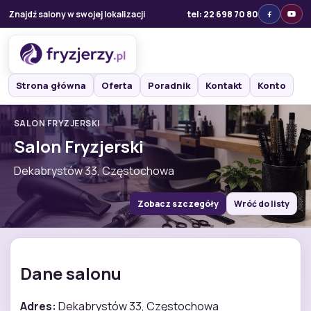
Znajdź salony w swojej lokalizacji
tel: 22 698 70 80
Strona główna
Oferta
Poradnik
Kontakt
Konto
SALON FRYZJERSKI
Salon Fryzjerski
Dekabrystów 33, Częstochowa
Zobacz szczegóły
Wróć do listy
Dane salonu
Adres:
Dekabrystów 33, Częstochowa