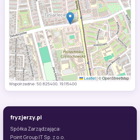
Leaflet
|
© OpenStreetMap
Wspolrzedne: 50.825400, 19.115400
fryzjerzy.pl
Spółka Zarządzająca:
Point Group IT Sp. z o.o.