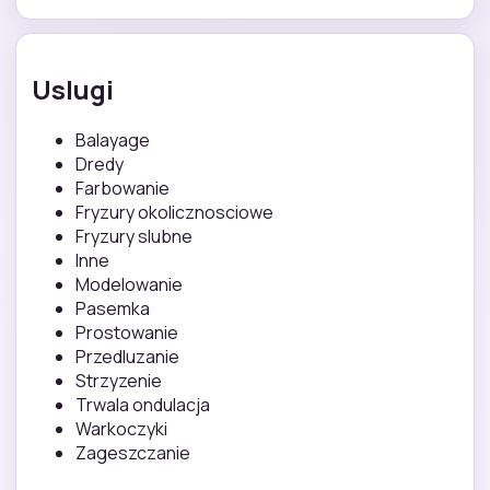
Uslugi
Balayage
Dredy
Farbowanie
Fryzury okolicznosciowe
Fryzury slubne
Inne
Modelowanie
Pasemka
Prostowanie
Przedluzanie
Strzyzenie
Trwala ondulacja
Warkoczyki
Zageszczanie