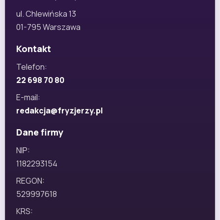
ul. Chlewińska 13
01-795 Warszawa
Kontakt
Telefon:
22 698 70 80
E-mail:
redakcja@fryzjerzy.pl
Dane firmy
NIP:
1182293154
REGON:
529997618
KRS: