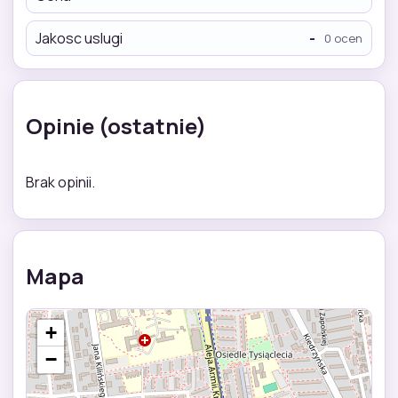
Jakosc uslugi
-
0 ocen
Opinie (ostatnie)
Brak opinii.
Mapa
+
−