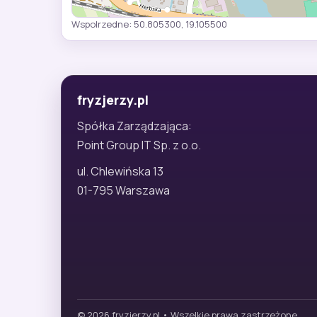
Wspolrzedne: 50.805300, 19.105500
fryzjerzy.pl
Spółka Zarządzająca:
Point Group IT Sp. z o.o.
ul. Chlewińska 13
01-795 Warszawa
© 2026 fryzjerzy.pl • Wszelkie prawa zastrzeżone.