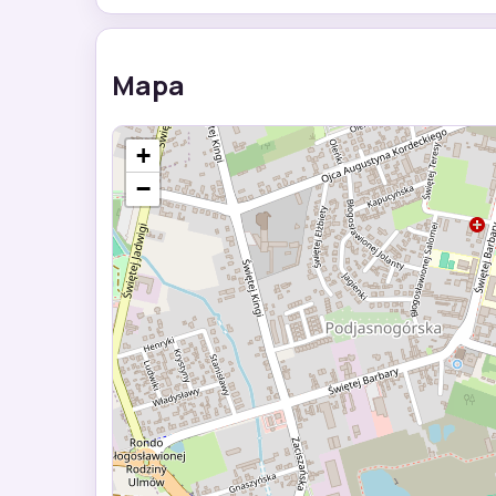
Mapa
+
−