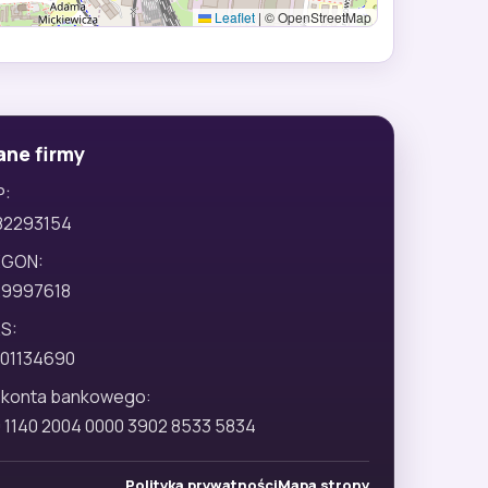
Leaflet
|
© OpenStreetMap
ane firmy
P:
82293154
EGON:
29997618
S:
01134690
 konta bankowego:
 1140 2004 0000 3902 8533 5834
Polityka prywatności
Mapa strony