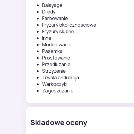
Balayage
Dredy
Farbowanie
Fryzury okolicznosciowe
Fryzury slubne
Inne
Modelowanie
Pasemka
Prostowanie
Przedluzanie
Strzyzenie
Trwala ondulacja
Warkoczyki
Zageszczanie
Skladowe oceny