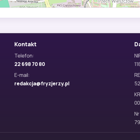
Kontakt
D
Telefon:
NI
22 698 70 80
11
E-mail:
R
redakcja@fryzjerzy.pl
5
KR
00
Nr
79