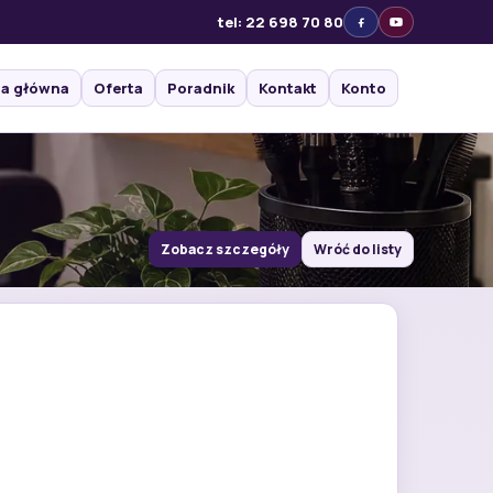
tel: 22 698 70 80
na główna
Oferta
Poradnik
Kontakt
Konto
Zobacz szczegóły
Wróć do listy