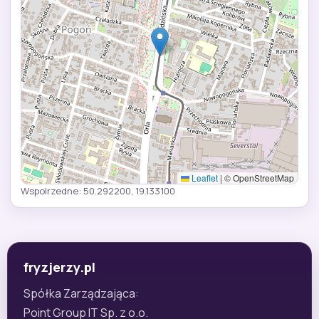
Leaflet
|
© OpenStreetMap
Wspolrzedne: 50.292200, 19.133100
fryzjerzy.pl
Spółka Zarządzająca:
Point Group IT Sp. z o.o.