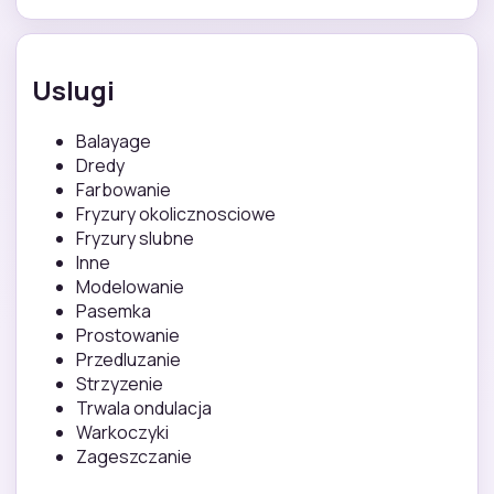
Uslugi
Balayage
Dredy
Farbowanie
Fryzury okolicznosciowe
Fryzury slubne
Inne
Modelowanie
Pasemka
Prostowanie
Przedluzanie
Strzyzenie
Trwala ondulacja
Warkoczyki
Zageszczanie