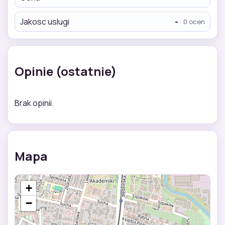
Jakosc uslugi
-
0 ocen
Opinie (ostatnie)
Brak opinii.
Mapa
+
−