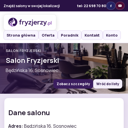
Znajdź salony w swojej lokalizacji
tel: 22 698 70 80
Strona główna
Oferta
Poradnik
Kontakt
Konto
SALON FRYZJERSKI
Salon Fryzjerski
Będzińska 16, Sosnowiec
Zobacz szczegóły
Wróć do listy
Dane salonu
Adres:
Będzińska 16, Sosnowiec