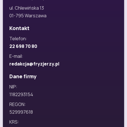
ul. Chlewińska 13
01-795 Warszawa
Kontakt
Telefon:
22 698 70 80
E-mail:
redakcja@fryzjerzy.pl
Dane firmy
NIP:
1182293154
REGON:
529997618
KRS: