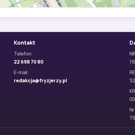
Kontakt
D
Telefon:
NI
22 698 70 80
11
E-mail:
R
redakcja@fryzjerzy.pl
5
KR
00
Nr
79