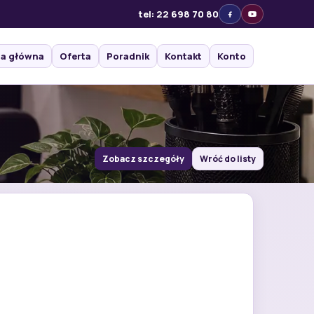
tel: 22 698 70 80
na główna
Oferta
Poradnik
Kontakt
Konto
Zobacz szczegóły
Wróć do listy