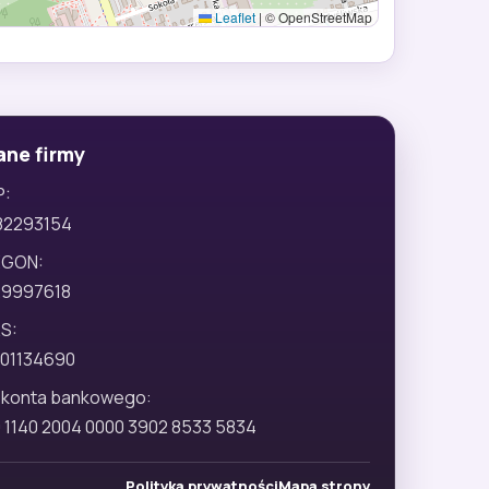
Leaflet
|
© OpenStreetMap
ane firmy
P:
82293154
EGON:
29997618
S:
01134690
 konta bankowego:
 1140 2004 0000 3902 8533 5834
Polityka prywatności
Mapa strony