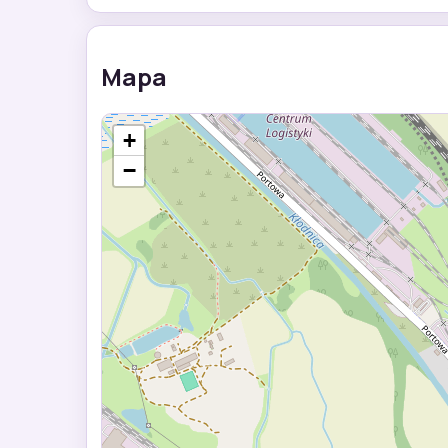
Mapa
+
−