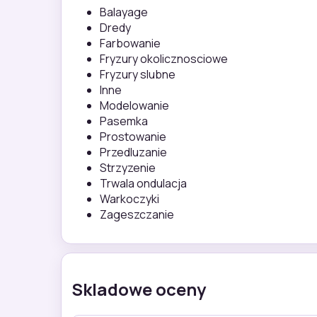
Balayage
Dredy
Farbowanie
Fryzury okolicznosciowe
Fryzury slubne
Inne
Modelowanie
Pasemka
Prostowanie
Przedluzanie
Strzyzenie
Trwala ondulacja
Warkoczyki
Zageszczanie
Skladowe oceny