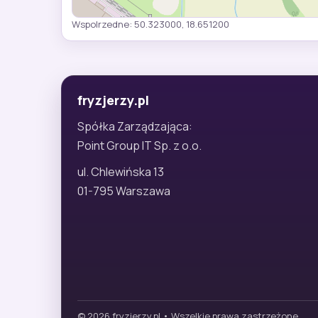
Wspolrzedne: 50.323000, 18.651200
fryzjerzy.pl
Spółka Zarządzająca:
Point Group IT Sp. z o.o.
ul. Chlewińska 13
01-795 Warszawa
© 2026 fryzjerzy.pl • Wszelkie prawa zastrzeżone.