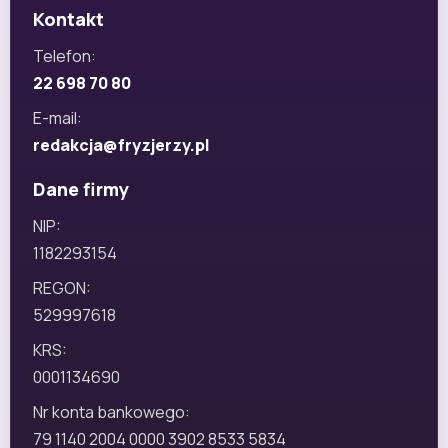
Kontakt
Telefon:
22 698 70 80
E-mail:
redakcja@fryzjerzy.pl
Dane firmy
NIP:
1182293154
REGON:
529997618
KRS:
0001134690
Nr konta bankowego:
79 1140 2004 0000 3902 8533 5834