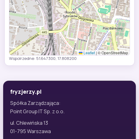
Leaflet
|
© OpenStreetMap
Wspolrzedne: 51.647300, 17.808200
fryzjerzy.pl
Spółka Zarządzająca:
Point Group IT Sp. z o.o.
ul. Chlewińska 13
01-795 Warszawa