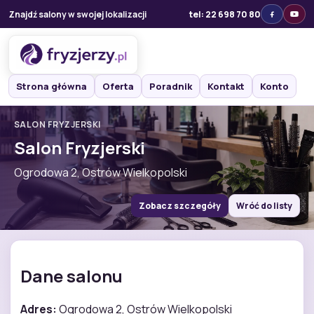
Znajdź salony w swojej lokalizacji
tel: 22 698 70 80
Strona główna
Oferta
Poradnik
Kontakt
Konto
SALON FRYZJERSKI
Salon Fryzjerski
Ogrodowa 2, Ostrów Wielkopolski
Zobacz szczegóły
Wróć do listy
Dane salonu
Adres:
Ogrodowa 2, Ostrów Wielkopolski