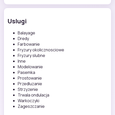
Uslugi
Balayage
Dredy
Farbowanie
Fryzury okolicznosciowe
Fryzury slubne
Inne
Modelowanie
Pasemka
Prostowanie
Przedluzanie
Strzyzenie
Trwala ondulacja
Warkoczyki
Zageszczanie