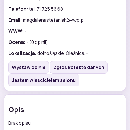
Telefon:
tel. 71 725 56 68
Email:
magdalenastefaniak2@wp.pl
WWW:
-
Ocena:
- (0 opinii)
Lokalizacja:
dolnośląskie, Oleśnica, -
Wystaw opinie
Zgłoś korektę danych
Jestem wlascicielem salonu
Opis
Brak opisu