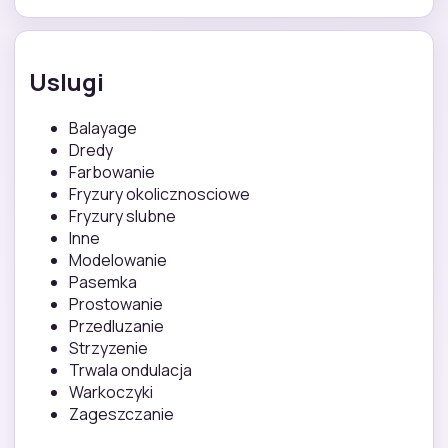
Uslugi
Balayage
Dredy
Farbowanie
Fryzury okolicznosciowe
Fryzury slubne
Inne
Modelowanie
Pasemka
Prostowanie
Przedluzanie
Strzyzenie
Trwala ondulacja
Warkoczyki
Zageszczanie