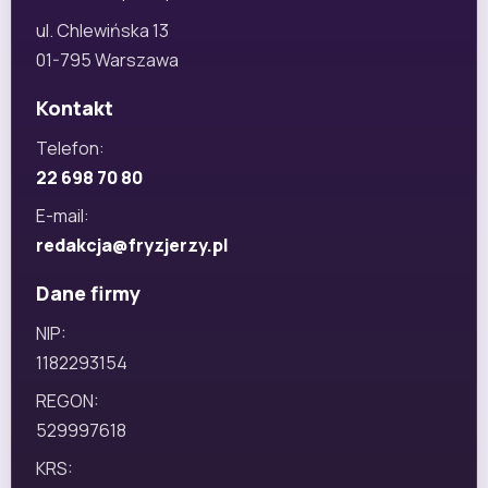
ul. Chlewińska 13
01-795 Warszawa
Kontakt
Telefon:
22 698 70 80
E-mail:
redakcja@fryzjerzy.pl
Dane firmy
NIP:
1182293154
REGON:
529997618
KRS: