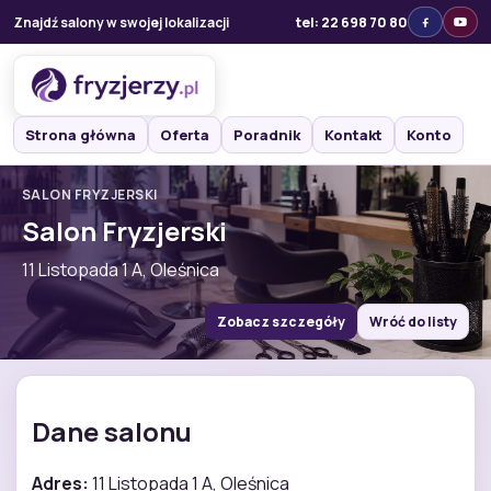
Znajdź salony w swojej lokalizacji
tel: 22 698 70 80
Strona główna
Oferta
Poradnik
Kontakt
Konto
SALON FRYZJERSKI
Salon Fryzjerski
11 Listopada 1 A, Oleśnica
Zobacz szczegóły
Wróć do listy
Dane salonu
Adres:
11 Listopada 1 A, Oleśnica