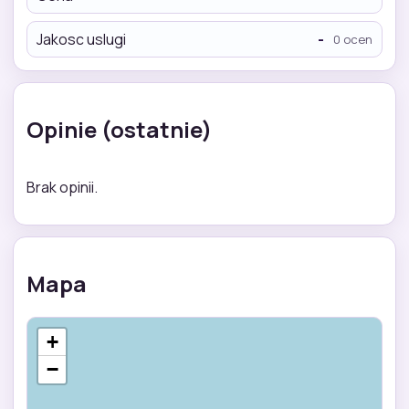
Jakosc uslugi
-
0 ocen
Opinie (ostatnie)
Brak opinii.
Mapa
+
−