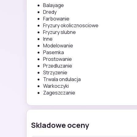
Balayage
Dredy
Farbowanie
Fryzury okolicznosciowe
Fryzury slubne
Inne
Modelowanie
Pasemka
Prostowanie
Przedluzanie
Strzyzenie
Trwala ondulacja
Warkoczyki
Zageszczanie
Skladowe oceny