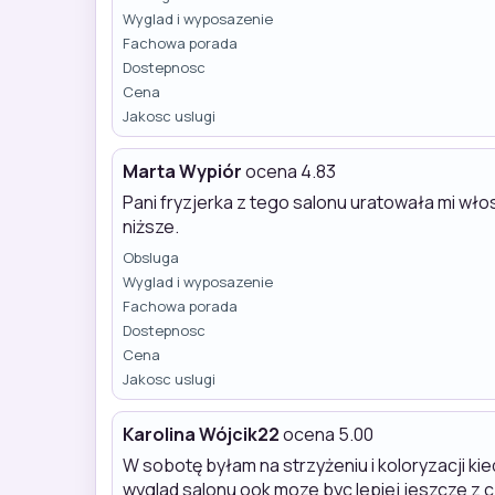
Wyglad i wyposazenie
Fachowa porada
Dostepnosc
Cena
Jakosc uslugi
Marta Wypiór
ocena 4.83
Pani fryzjerka z tego salonu uratowała mi wło
niższe.
Obsluga
Wyglad i wyposazenie
Fachowa porada
Dostepnosc
Cena
Jakosc uslugi
Karolina Wójcik22
ocena 5.00
W sobotę byłam na strzyżeniu i koloryzacji k
wyglad salonu ook moze byc lepiej jeszcze z c