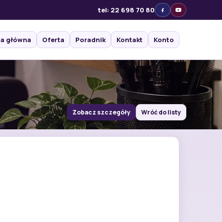
tel: 22 698 70 80
na główna
Oferta
Poradnik
Kontakt
Konto
Zobacz szczegóły
Wróć do listy