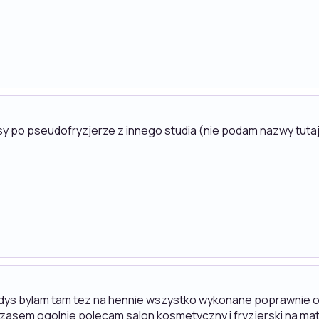
sy po pseudofryzjerze z innego studia (nie podam nazwy tutaj
iedys bylam tam tez na hennie wszystko wykonane poprawnie o
zasem ogolnie polecam salon kosmetyczny i fryzjerski na matej