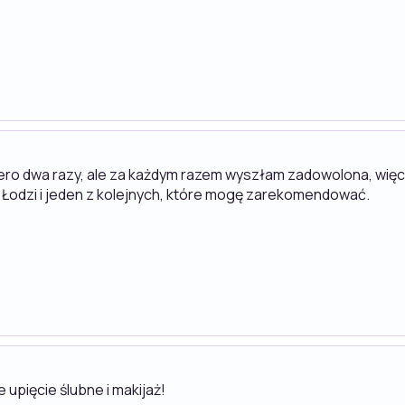
ero dwa razy, ale za każdym razem wyszłam zadowolona, więc 
 Łodzi i jeden z kolejnych, które mogę zarekomendować.
upięcie ślubne i makijaż!