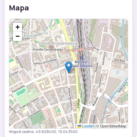
Mapa
+
−
Leaflet
|
© OpenStreetMap
Wspolrzedne: 49.828400, 19.043500