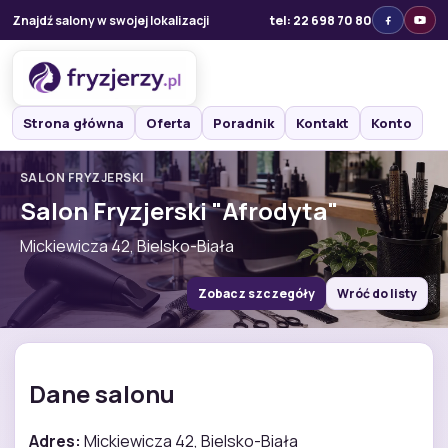
Znajdź salony w swojej lokalizacji
tel: 22 698 70 80
Strona główna
Oferta
Poradnik
Kontakt
Konto
SALON FRYZJERSKI
Salon Fryzjerski "Afrodyta"
Mickiewicza 42, Bielsko-Biała
Zobacz szczegóły
Wróć do listy
Dane salonu
Adres:
Mickiewicza 42, Bielsko-Biała