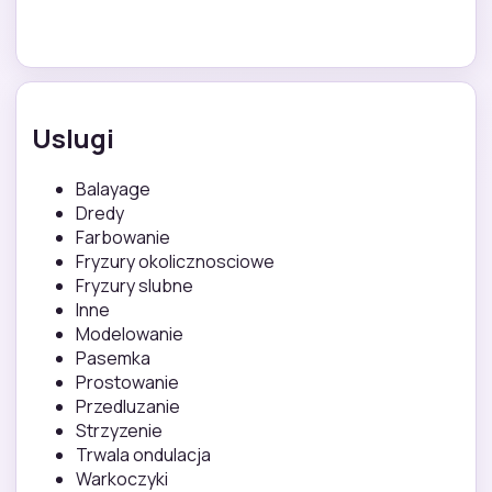
Uslugi
Balayage
Dredy
Farbowanie
Fryzury okolicznosciowe
Fryzury slubne
Inne
Modelowanie
Pasemka
Prostowanie
Przedluzanie
Strzyzenie
Trwala ondulacja
Warkoczyki