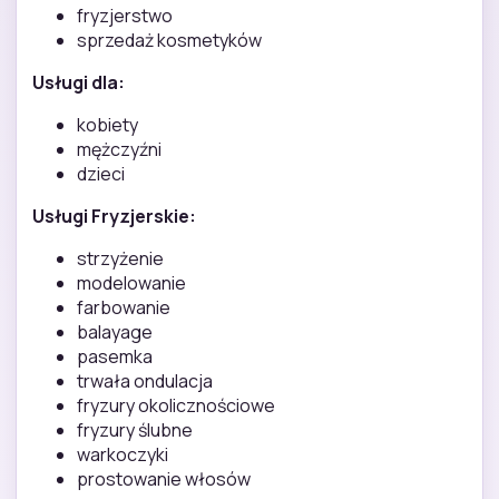
fryzjerstwo
sprzedaż kosmetyków
Usługi dla:
kobiety
mężczyźni
dzieci
Usługi Fryzjerskie:
strzyżenie
modelowanie
farbowanie
balayage
pasemka
trwała ondulacja
fryzury okolicznościowe
fryzury ślubne
warkoczyki
prostowanie włosów