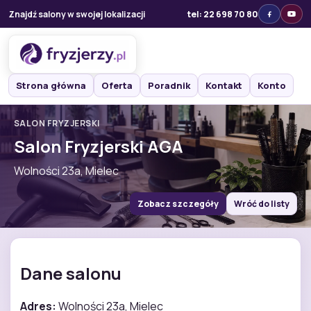
Znajdź salony w swojej lokalizacji
tel: 22 698 70 80
Strona główna
Oferta
Poradnik
Kontakt
Konto
SALON FRYZJERSKI
Salon Fryzjerski AGA
Wolności 23a, Mielec
Zobacz szczegóły
Wróć do listy
Dane salonu
Adres:
Wolności 23a, Mielec