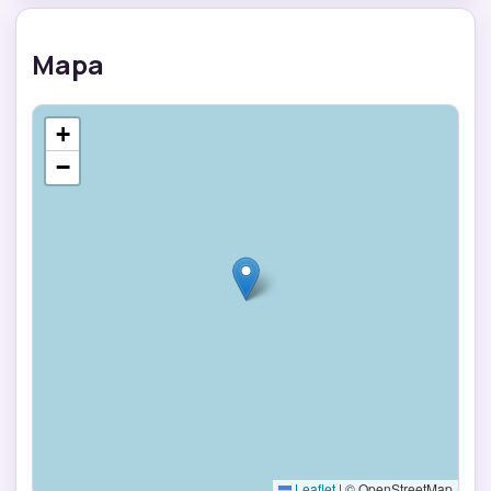
Mapa
+
−
Leaflet
|
© OpenStreetMap