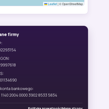
Leaflet
|
© OpenStreetMap
ane firmy
P:
82293154
EGON:
29997618
S:
01134690
 konta bankowego:
 1140 2004 0000 3902 8533 5834
Polityka prywatności
Mapa strony