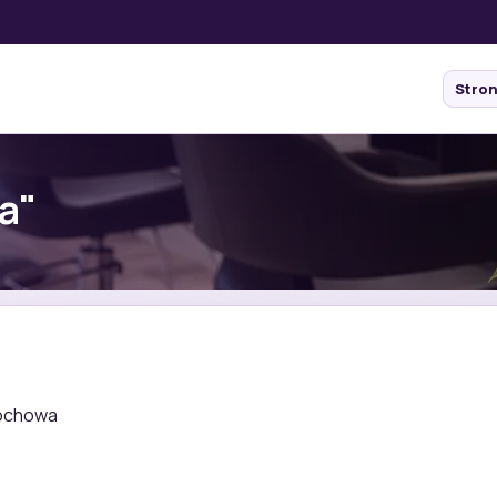
Stro
a"
tochowa