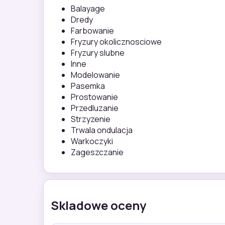
Balayage
Dredy
Farbowanie
Fryzury okolicznosciowe
Fryzury slubne
Inne
Modelowanie
Pasemka
Prostowanie
Przedluzanie
Strzyzenie
Trwala ondulacja
Warkoczyki
Zageszczanie
Skladowe oceny