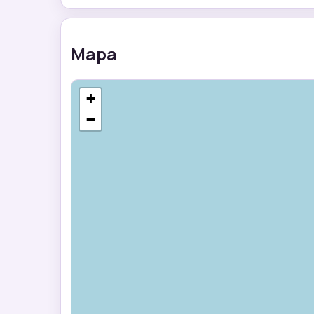
Mapa
+
−