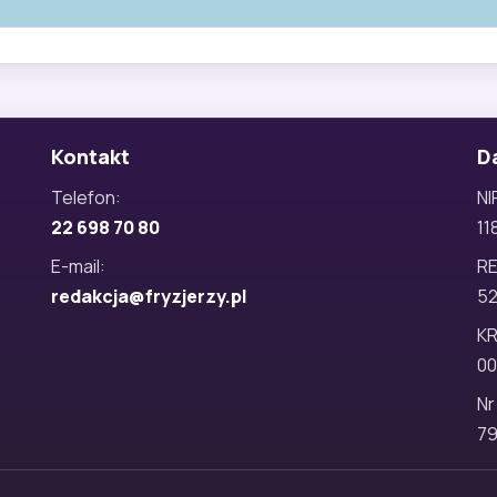
Kontakt
D
Telefon:
NI
22 698 70 80
11
E-mail:
R
redakcja@fryzjerzy.pl
5
KR
00
Nr
79