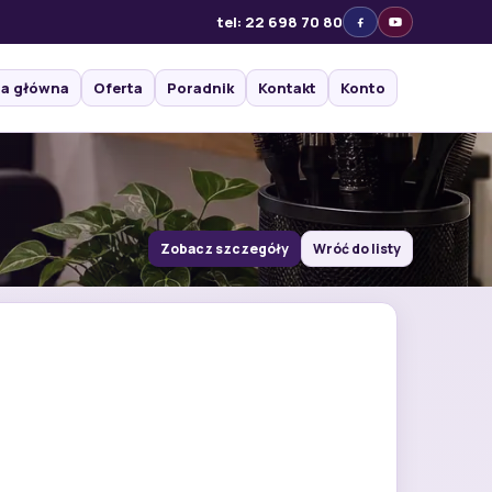
tel: 22 698 70 80
na główna
Oferta
Poradnik
Kontakt
Konto
Zobacz szczegóły
Wróć do listy