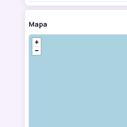
Mapa
+
−