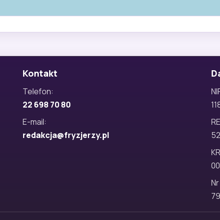
Kontakt
D
Telefon:
NI
22 698 70 80
11
E-mail:
R
redakcja@fryzjerzy.pl
5
KR
00
Nr
79