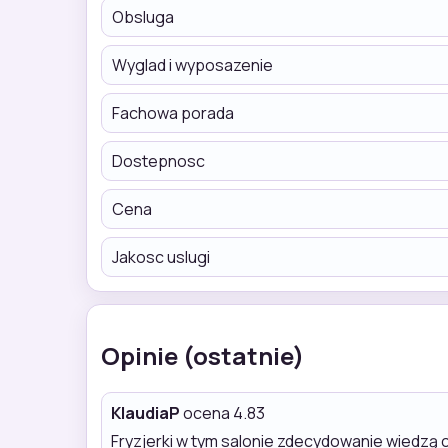
Obsluga
Wyglad i wyposazenie
Fachowa porada
Dostepnosc
Cena
Jakosc uslugi
Opinie (ostatnie)
KlaudiaP
ocena 4.83
Fryzjerki w tym salonie zdecydowanie wiedzą co