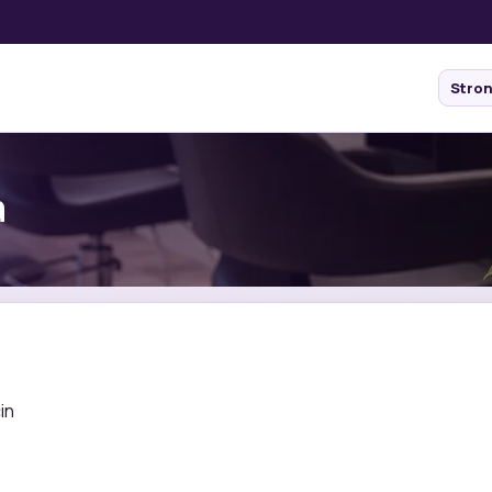
Stro
a
in