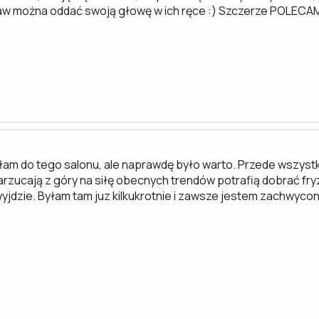
baw można oddać swoją głowę w ich ręce :) Szczerze POLECAM!
am do tego salonu, ale naprawdę było warto. Przede wszystk
 narzucają z góry na siłę obecnych trendów potrafią dobrać f
 wyjdzie. Byłam tam juz kilkukrotnie i zawsze jestem zachwyco