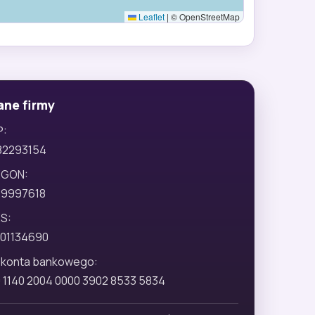
Leaflet
|
© OpenStreetMap
ane firmy
P:
82293154
EGON:
29997618
S:
01134690
 konta bankowego:
 1140 2004 0000 3902 8533 5834