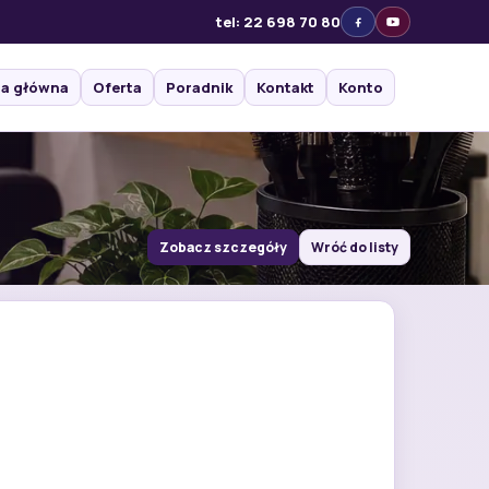
tel: 22 698 70 80
na główna
Oferta
Poradnik
Kontakt
Konto
Zobacz szczegóły
Wróć do listy