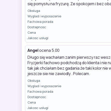
się pomysłu na fryzurę. Ze spokojem i bez o
Obsluga
Wyglad i wyposazenie
Fachowa porada
Dostepnosc
Cena
Jakosc uslugi
Angel
ocena 5.00
Długo się wachałam zanim pierwszy raz weszł
Fryzjerki fachowo podchodzą do klienta i nie
tak jak chciałam bez gadania że taki kolor nie
jeszcze sie nie zawiodly . Polecam.
Obsluga
Wyglad i wyposazenie
Fachowa porada
Dostepnosc
Cena
Jakosc uslugi