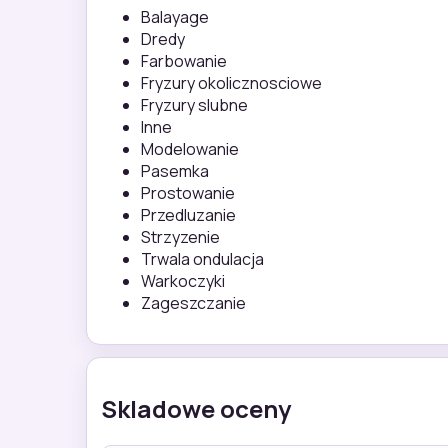
Balayage
Dredy
Farbowanie
Fryzury okolicznosciowe
Fryzury slubne
Inne
Modelowanie
Pasemka
Prostowanie
Przedluzanie
Strzyzenie
Trwala ondulacja
Warkoczyki
Zageszczanie
Skladowe oceny