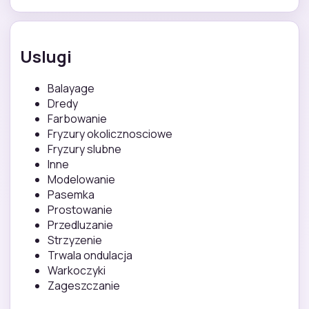
Uslugi
Balayage
Dredy
Farbowanie
Fryzury okolicznosciowe
Fryzury slubne
Inne
Modelowanie
Pasemka
Prostowanie
Przedluzanie
Strzyzenie
Trwala ondulacja
Warkoczyki
Zageszczanie