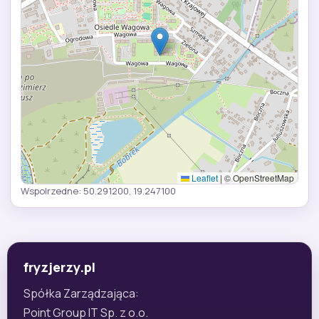
Leaflet
|
© OpenStreetMap
Wspolrzedne: 50.291200, 19.247100
fryzjerzy.pl
Spółka Zarządzająca:
Point Group IT Sp. z o.o.