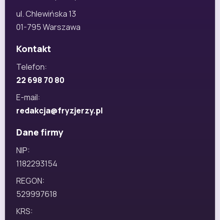
ul. Chlewińska 13
01-795 Warszawa
Kontakt
Telefon:
22 698 70 80
E-mail:
redakcja@fryzjerzy.pl
Dane firmy
NIP:
1182293154
REGON:
529997618
KRS: