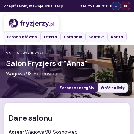
Znajdź salony w swojej lokalizacji
tel: 22 698 70 80
Strona główna
Oferta
Poradnik
Kontakt
Konto
SALON FRYZJERSKI
Salon Fryzjerski "Anna"
Wagowa 98, Sosnowiec
Zobacz szczegóły
Wróć do listy
Dane salonu
Adres:
Wagowa 98, Sosnowiec