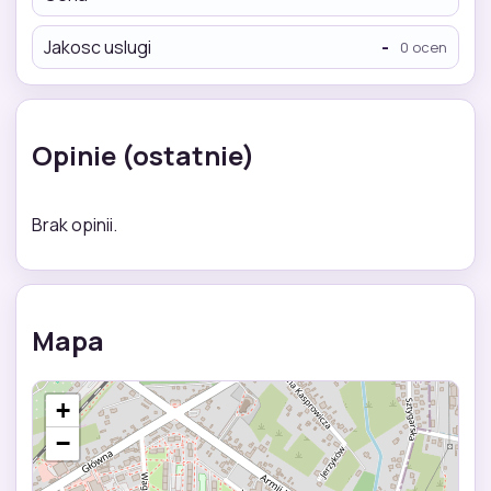
Jakosc uslugi
-
0 ocen
Opinie (ostatnie)
Brak opinii.
Mapa
+
−