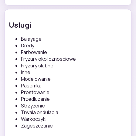
Uslugi
Balayage
Dredy
Farbowanie
Fryzury okolicznosciowe
Fryzury slubne
Inne
Modelowanie
Pasemka
Prostowanie
Przedluzanie
Strzyzenie
Trwala ondulacja
Warkoczyki
Zageszczanie