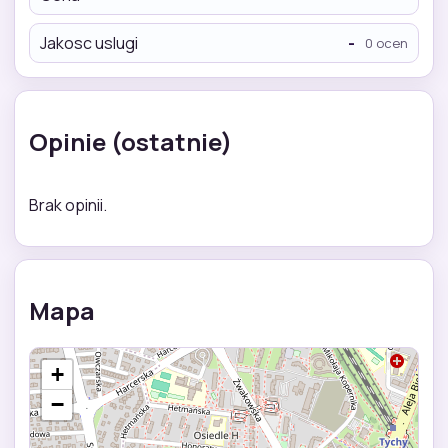
Jakosc uslugi
-
0 ocen
Opinie (ostatnie)
Brak opinii.
Mapa
+
−