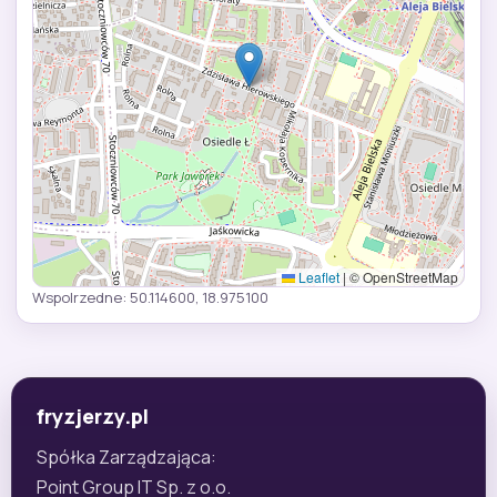
Leaflet
|
© OpenStreetMap
Wspolrzedne: 50.114600, 18.975100
fryzjerzy.pl
Spółka Zarządzająca:
Point Group IT Sp. z o.o.