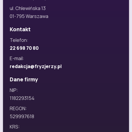
ul. Chlewińska 13
01-795 Warszawa
Kontakt
Telefon:
22 698 70 80
E-mail:
redakcja@fryzjerzy.pl
Dane firmy
NIP:
1182293154
REGON:
529997618
KRS: