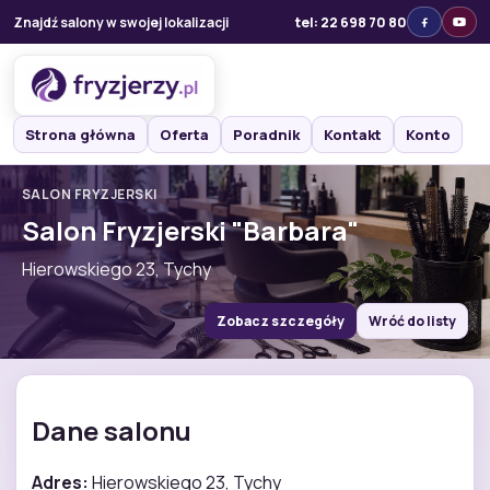
Znajdź salony w swojej lokalizacji
tel: 22 698 70 80
Strona główna
Oferta
Poradnik
Kontakt
Konto
SALON FRYZJERSKI
Salon Fryzjerski "Barbara"
Hierowskiego 23, Tychy
Zobacz szczegóły
Wróć do listy
Dane salonu
Adres:
Hierowskiego 23, Tychy