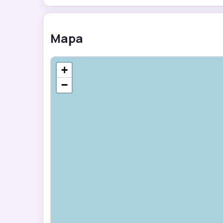
Mapa
+
−