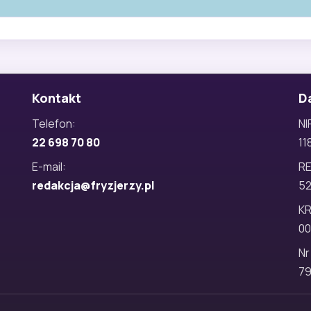
Kontakt
D
Telefon:
NI
22 698 70 80
11
E-mail:
R
redakcja@fryzjerzy.pl
5
KR
00
Nr
79