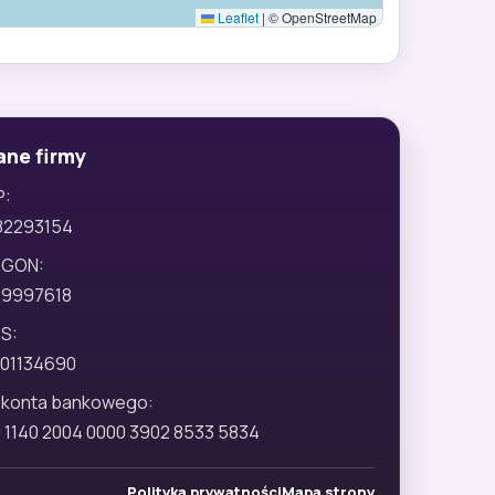
Leaflet
|
© OpenStreetMap
ane firmy
P:
82293154
EGON:
29997618
S:
01134690
 konta bankowego:
 1140 2004 0000 3902 8533 5834
Polityka prywatności
Mapa strony