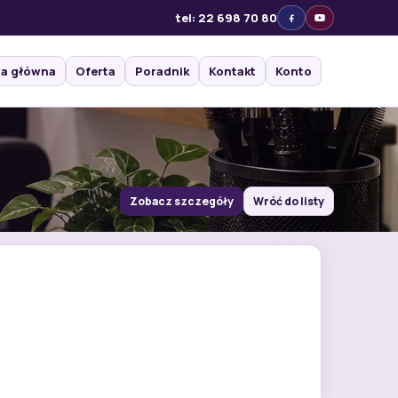
tel: 22 698 70 80
na główna
Oferta
Poradnik
Kontakt
Konto
Zobacz szczegóły
Wróć do listy