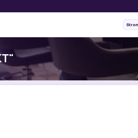
Stro
KT"