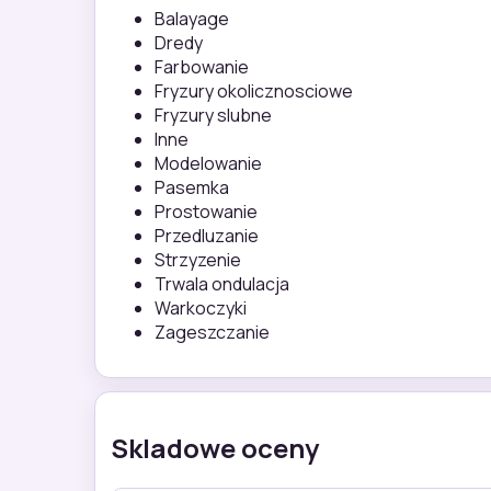
Balayage
Dredy
Farbowanie
Fryzury okolicznosciowe
Fryzury slubne
Inne
Modelowanie
Pasemka
Prostowanie
Przedluzanie
Strzyzenie
Trwala ondulacja
Warkoczyki
Zageszczanie
Skladowe oceny