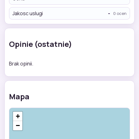
Jakosc uslugi
-
0 ocen
Opinie (ostatnie)
Brak opinii.
Mapa
+
−