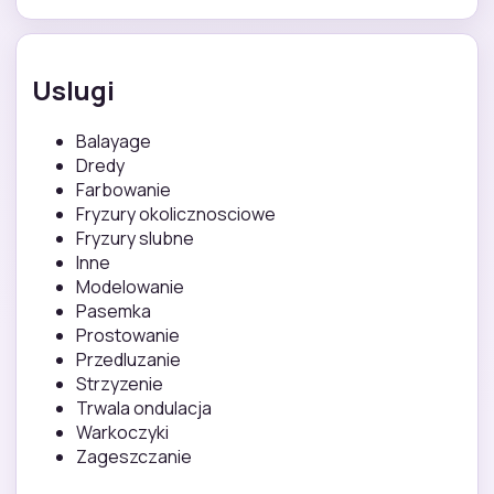
Uslugi
Balayage
Dredy
Farbowanie
Fryzury okolicznosciowe
Fryzury slubne
Inne
Modelowanie
Pasemka
Prostowanie
Przedluzanie
Strzyzenie
Trwala ondulacja
Warkoczyki
Zageszczanie