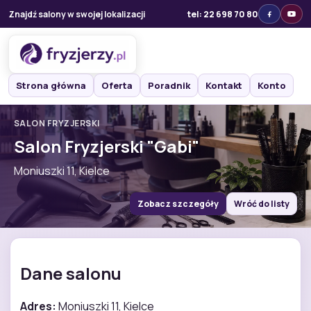
Znajdź salony w swojej lokalizacji
tel: 22 698 70 80
Strona główna
Oferta
Poradnik
Kontakt
Konto
SALON FRYZJERSKI
Salon Fryzjerski "Gabi"
Moniuszki 11, Kielce
Zobacz szczegóły
Wróć do listy
Dane salonu
Adres:
Moniuszki 11, Kielce