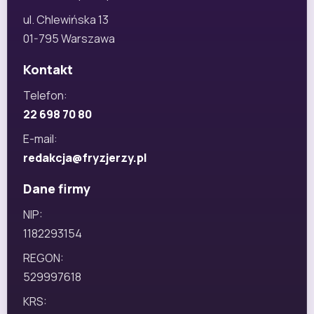
ul. Chlewińska 13
01-795 Warszawa
Kontakt
Telefon:
22 698 70 80
E-mail:
redakcja@fryzjerzy.pl
Dane firmy
NIP:
1182293154
REGON:
529997618
KRS: