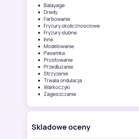
Balayage
Dredy
Farbowanie
Fryzury okolicznosciowe
Fryzury slubne
Inne
Modelowanie
Pasemka
Prostowanie
Przedluzanie
Strzyzenie
Trwala ondulacja
Warkoczyki
Zageszczanie
Skladowe oceny