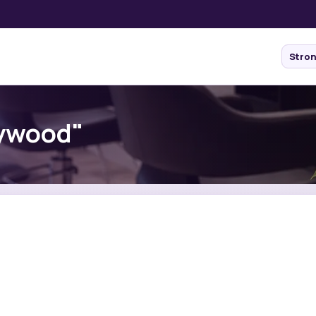
Stro
lywood"