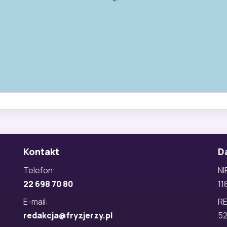
Kontakt
D
Telefon:
NI
22 698 70 80
11
E-mail:
R
redakcja@fryzjerzy.pl
5