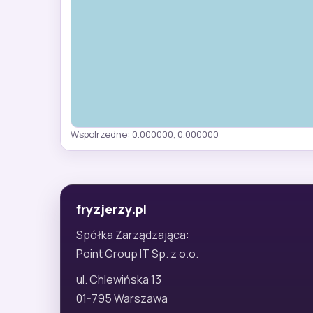
Wspolrzedne: 0.000000, 0.000000
fryzjerzy.pl
Spółka Zarządzająca:
Point Group IT Sp. z o.o.
ul. Chlewińska 13
01-795 Warszawa