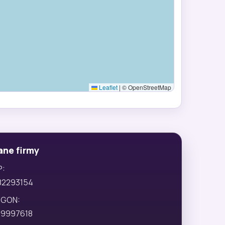
Leaflet
|
© OpenStreetMap
ane firmy
P:
82293154
EGON:
29997618