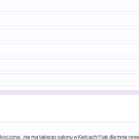
zaskoczona...nie ma takiego salonu w Kielcach!!!jak dla mni