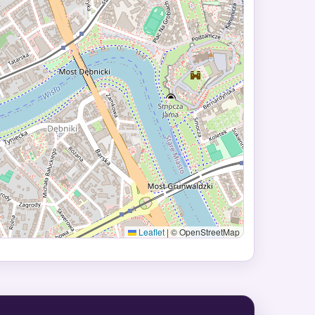
Leaflet
|
© OpenStreetMap