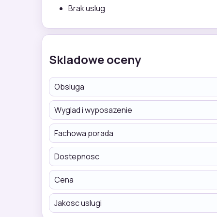
Brak uslug
Skladowe oceny
Obsluga
Wyglad i wyposazenie
Fachowa porada
Dostepnosc
Cena
Jakosc uslugi