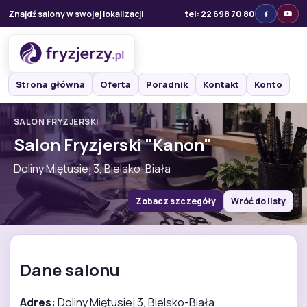
Znajdź salony w swojej lokalizacji
tel: 22 698 70 80
Strona główna
Oferta
Poradnik
Kontakt
Konto
SALON FRYZJERSKI
Salon Fryzjerski "Kanon"
Doliny Miętusiej 3, Bielsko-Biała
Zobacz szczegóły
Wróć do listy
Dane salonu
Adres:
Doliny Miętusiej 3, Bielsko-Biała