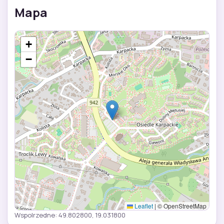
Mapa
+
−
Leaflet
|
© OpenStreetMap
Wspolrzedne: 49.802800, 19.031800