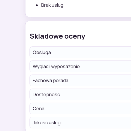
Brak uslug
Skladowe oceny
Obsluga
Wyglad i wyposazenie
Fachowa porada
Dostepnosc
Cena
Jakosc uslugi