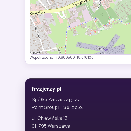
Wspolrzedne: 49.809500, 19.016100
fryzjerzy.pl
Spółka Zarządzająca:
Point Group IT Sp. z o.o.
ul. Chlewińska 13
01-795 Warszawa