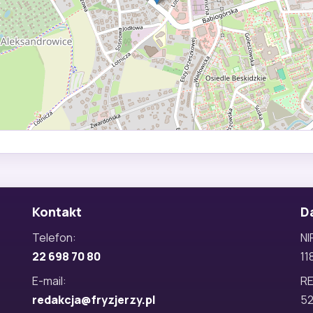
Kontakt
D
Telefon:
NI
22 698 70 80
11
E-mail:
R
redakcja@fryzjerzy.pl
5