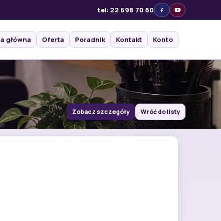
tel: 22 698 70 80
na główna
Oferta
Poradnik
Kontakt
Konto
Zobacz szczegóły
Wróć do listy