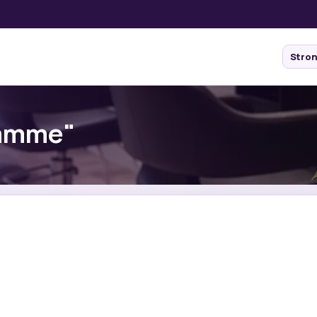
Stro
Famme"