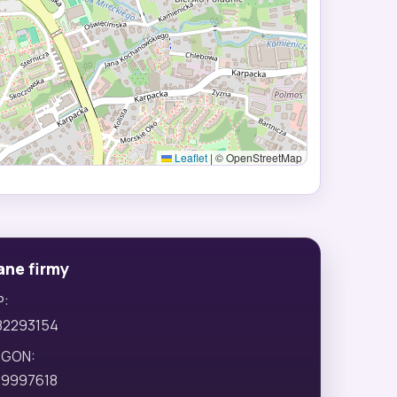
Leaflet
|
© OpenStreetMap
ane firmy
P:
82293154
EGON:
29997618