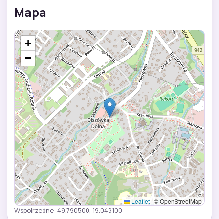
Mapa
+
−
Leaflet
|
© OpenStreetMap
Wspolrzedne: 49.790500, 19.049100