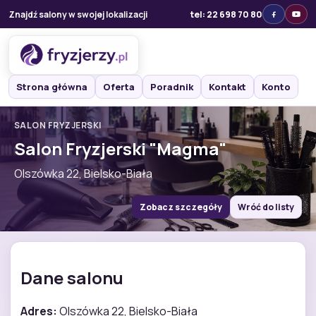
Znajdź salony w swojej lokalizacji
tel: 22 698 70 80
Strona główna
Oferta
Poradnik
Kontakt
Konto
SALON FRYZJERSKI
Salon Fryzjerski "Magma"
Olszówka 22, Bielsko-Biała
Zobacz szczegóły
Wróć do listy
Dane salonu
Adres:
Olszówka 22, Bielsko-Biała