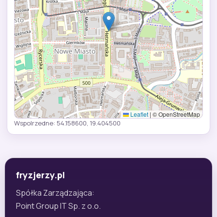
Leaflet
|
© OpenStreetMap
Wspolrzedne: 54.158600, 19.404500
fryzjerzy.pl
Spółka Zarządzająca:
Point Group IT Sp. z o.o.