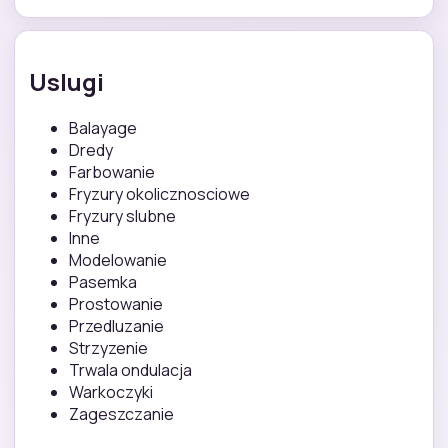
Uslugi
Balayage
Dredy
Farbowanie
Fryzury okolicznosciowe
Fryzury slubne
Inne
Modelowanie
Pasemka
Prostowanie
Przedluzanie
Strzyzenie
Trwala ondulacja
Warkoczyki
Zageszczanie