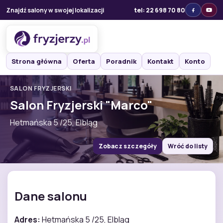
Znajdź salony w swojej lokalizacji
tel: 22 698 70 80
Strona główna
Oferta
Poradnik
Kontakt
Konto
SALON FRYZJERSKI
Salon Fryzjerski "Marco"
Hetmańska 5 /25, Elbląg
Zobacz szczegóły
Wróć do listy
Dane salonu
Adres:
Hetmańska 5 /25, Elbląg