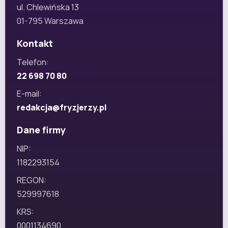
ul. Chlewińska 13
01-795 Warszawa
Kontakt
Telefon:
22 698 70 80
E-mail:
redakcja@fryzjerzy.pl
Dane firmy
NIP:
1182293154
REGON:
529997618
KRS:
0001134690