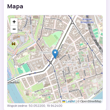
Mapa
+
−
Leaflet
|
© OpenStreetMap
Wspolrzedne: 50.052200, 19.942400