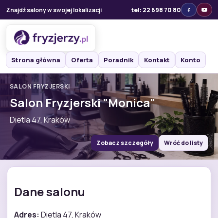
Znajdź salony w swojej lokalizacji
tel: 22 698 70 80
Strona główna
Oferta
Poradnik
Kontakt
Konto
SALON FRYZJERSKI
Salon Fryzjerski "Monica"
Dietla 47, Kraków
Zobacz szczegóły
Wróć do listy
Dane salonu
Adres:
Dietla 47, Kraków