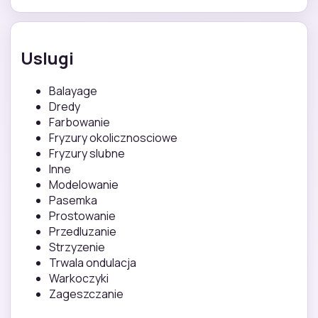
Uslugi
Balayage
Dredy
Farbowanie
Fryzury okolicznosciowe
Fryzury slubne
Inne
Modelowanie
Pasemka
Prostowanie
Przedluzanie
Strzyzenie
Trwala ondulacja
Warkoczyki
Zageszczanie