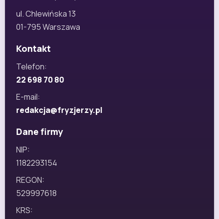
ul. Chlewińska 13
01-795 Warszawa
Kontakt
Telefon:
22 698 70 80
E-mail:
redakcja@fryzjerzy.pl
Dane firmy
NIP:
1182293154
REGON:
529997618
KRS: