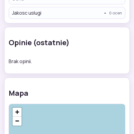
Jakosc uslugi
-
0 ocen
Opinie (ostatnie)
Brak opinii.
Mapa
+
−