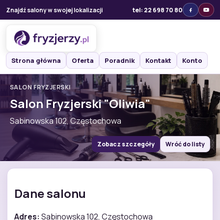
Znajdź salony w swojej lokalizacji
tel: 22 698 70 80
Strona główna
Oferta
Poradnik
Kontakt
Konto
SALON FRYZJERSKI
Salon Fryzjerski "Oliwia"
Sabinowska 102, Częstochowa
Zobacz szczegóły
Wróć do listy
Dane salonu
Adres:
Sabinowska 102, Częstochowa