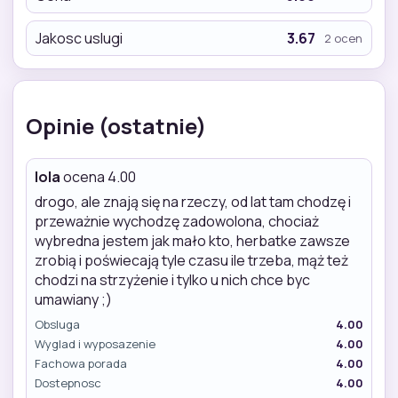
Jakosc uslugi
3.67
2 ocen
Opinie (ostatnie)
lola
ocena 4.00
drogo, ale znają się na rzeczy, od lat tam chodzę i
przeważnie wychodzę zadowolona, chociaż
wybredna jestem jak mało kto, herbatke zawsze
zrobią i poświecają tyle czasu ile trzeba, mąż też
chodzi na strzyżenie i tylko u nich chce byc
umawiany ;)
Obsluga
4.00
Wyglad i wyposazenie
4.00
Fachowa porada
4.00
Dostepnosc
4.00