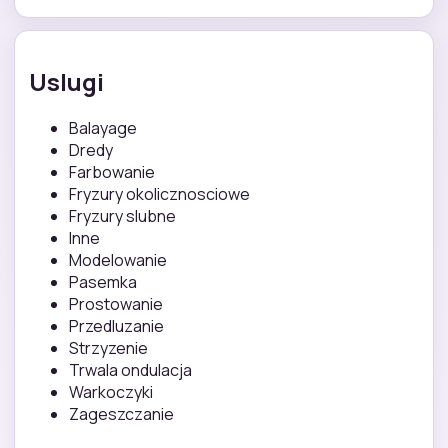
Uslugi
Balayage
Dredy
Farbowanie
Fryzury okolicznosciowe
Fryzury slubne
Inne
Modelowanie
Pasemka
Prostowanie
Przedluzanie
Strzyzenie
Trwala ondulacja
Warkoczyki
Zageszczanie