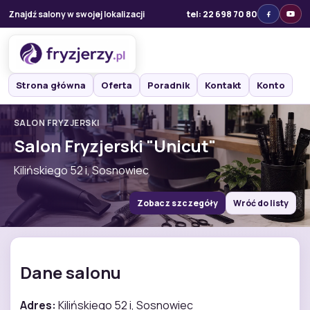
Znajdź salony w swojej lokalizacji
tel: 22 698 70 80
Strona główna
Oferta
Poradnik
Kontakt
Konto
SALON FRYZJERSKI
Salon Fryzjerski "Unicut"
Kilińskiego 52 i, Sosnowiec
Zobacz szczegóły
Wróć do listy
Dane salonu
Adres:
Kilińskiego 52 i, Sosnowiec