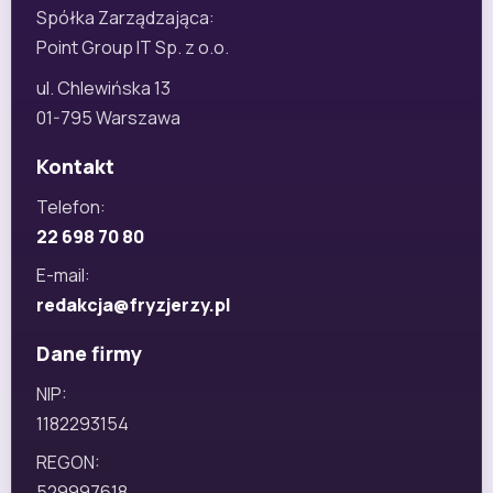
Spółka Zarządzająca:
Point Group IT Sp. z o.o.
ul. Chlewińska 13
01-795 Warszawa
Kontakt
Telefon:
22 698 70 80
E-mail:
redakcja@fryzjerzy.pl
Dane firmy
NIP:
1182293154
REGON:
529997618