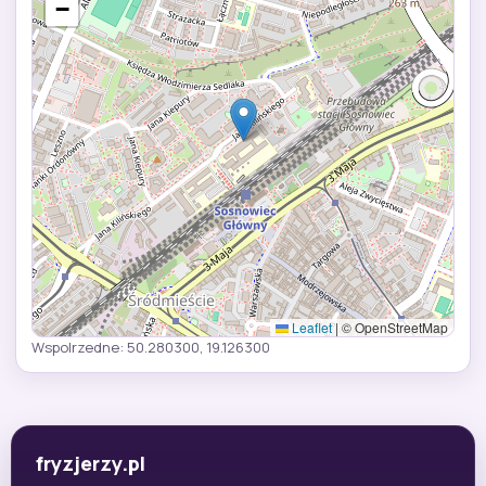
−
Leaflet
|
© OpenStreetMap
Wspolrzedne: 50.280300, 19.126300
fryzjerzy.pl