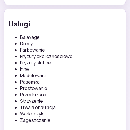
Uslugi
Balayage
Dredy
Farbowanie
Fryzury okolicznosciowe
Fryzury slubne
Inne
Modelowanie
Pasemka
Prostowanie
Przedluzanie
Strzyzenie
Trwala ondulacja
Warkoczyki
Zageszczanie