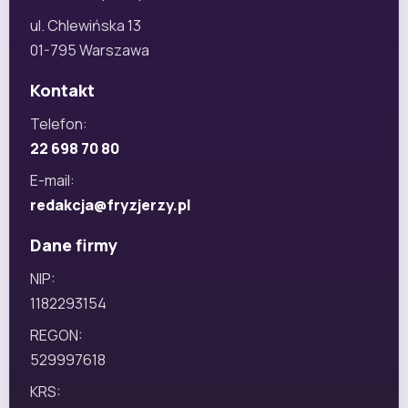
ul. Chlewińska 13
01-795 Warszawa
Kontakt
Telefon:
22 698 70 80
E-mail:
redakcja@fryzjerzy.pl
Dane firmy
NIP:
1182293154
REGON:
529997618
KRS: