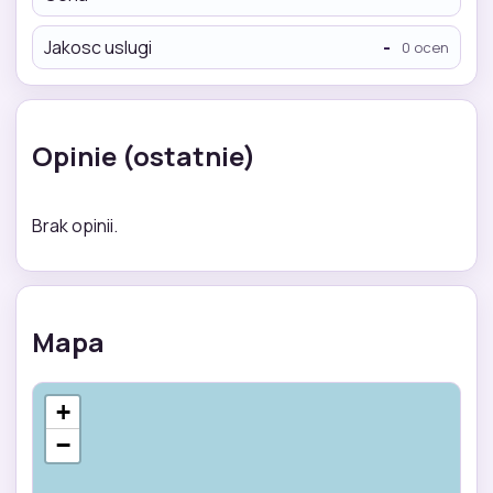
Jakosc uslugi
-
0 ocen
Opinie (ostatnie)
Brak opinii.
Mapa
+
−