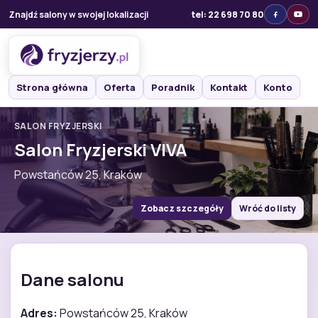
Znajdź salony w swojej lokalizacji
tel: 22 698 70 80
Strona główna
Oferta
Poradnik
Kontakt
Konto
SALON FRYZJERSKI
Salon Fryzjerski VIVA
Powstańców 25, Kraków
Zobacz szczegóły
Wróć do listy
Dane salonu
Adres:
Powstańców 25, Kraków