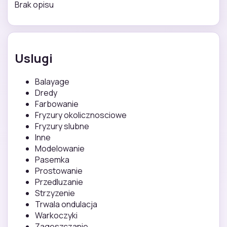
Brak opisu
Uslugi
Balayage
Dredy
Farbowanie
Fryzury okolicznosciowe
Fryzury slubne
Inne
Modelowanie
Pasemka
Prostowanie
Przedluzanie
Strzyzenie
Trwala ondulacja
Warkoczyki
Zageszczanie