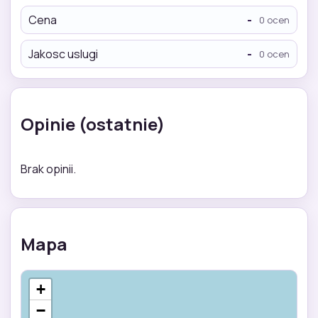
Cena
-
0 ocen
Jakosc uslugi
-
0 ocen
Opinie (ostatnie)
Brak opinii.
Mapa
+
−