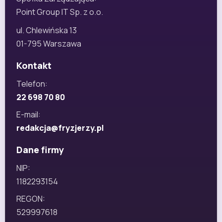
Point Group IT Sp. z o.o.
ul. Chlewińska 13
01-795 Warszawa
Kontakt
Telefon:
22 698 70 80
E-mail:
redakcja@fryzjerzy.pl
Dane firmy
NIP:
1182293154
REGON:
529997618