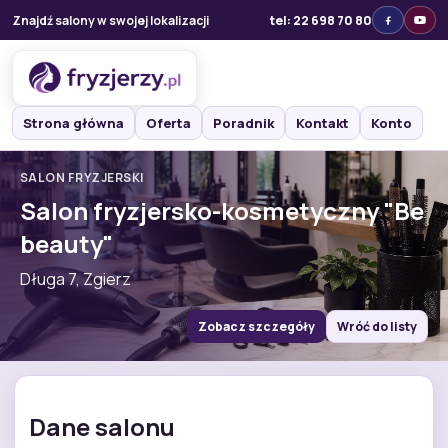
Znajdź salony w swojej lokalizacji
tel: 22 698 70 80
Strona główna
Oferta
Poradnik
Kontakt
Konto
SALON FRYZJERSKI
Salon fryzjersko-kosmetyczny "Be
beauty"
Długa 7, Zgierz
Zobacz szczegóły
Wróć do listy
Dane salonu